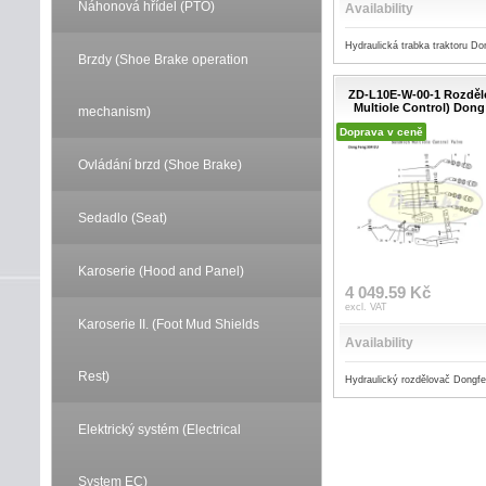
Náhonová hřídel (PTO)
Availability
Hydraulická trabka traktoru Do
Brzdy (Shoe Brake operation
ZD-L10E-W-00-1 Rozděl
Multiole Control) Dong
mechanism)
Doprava v ceně
Ovládání brzd (Shoe Brake)
Sedadlo (Seat)
Karoserie (Hood and Panel)
4 049.59 Kč
excl. VAT
Karoserie II. (Foot Mud Shields
Availability
Rest)
Hydraulický rozdělovač Dongf
Elektrický systém (Electrical
System EC)