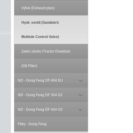
Výfuk (Exhaust pipe)
Hydr. ventil (Sandwich
Multiole Control Valve)
Zadní závěs (Tractor Drawbar)
(Oil Filter)
ND - Dong Feng DF 404 EU
ND - Dong Feng DF 304 G2
ND - Dong Feng DF 404 G2
Filtry - Dong Feng