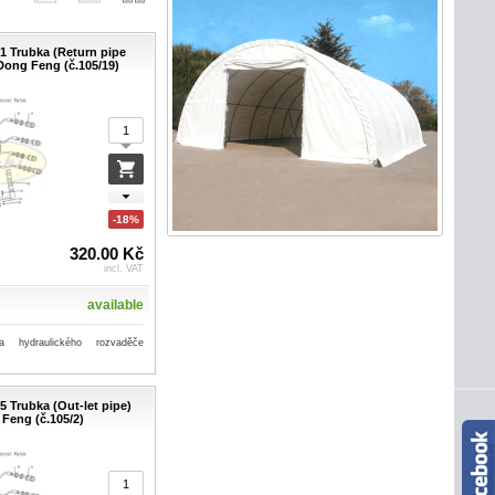
-1 Trubka (Return pipe
ong Feng (č.105/19)
-18%
320.00 Kč
incl. VAT
available
ka hydraulického rozvaděče
5 Trubka (Out-let pipe)
Feng (č.105/2)