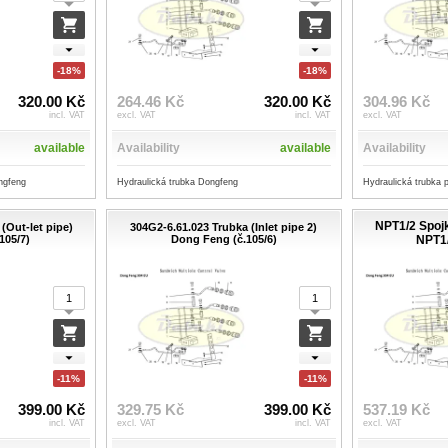
-18%
-18%
320.00 Kč
264.46 Kč
320.00 Kč
304.96 Kč
incl. VAT
excl. VAT
incl. VAT
excl. VAT
available
Availability
available
Availability
ngfeng
Hydraulická trubka Dongfeng
Hydraulická trubka 
NPT1/2 Spoj
(Out-let pipe)
304G2-6.61.023 Trubka (Inlet pipe 2)
105/7)
Dong Feng (č.105/6)
NPT1
-11%
-11%
399.00 Kč
329.75 Kč
399.00 Kč
537.19 Kč
incl. VAT
excl. VAT
incl. VAT
excl. VAT