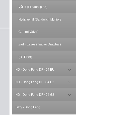
Výfuk (Exhaust pipe)
Hydr. ventil (Sandwich Multiole
Control Valve)
Zadní závěs (Tractor Drawbar)
(Oil Filter)
ND - Dong Feng DF 404 EU
ND - Dong Feng DF 304 G2
ND - Dong Feng DF 404 G2
Filtry - Dong Feng