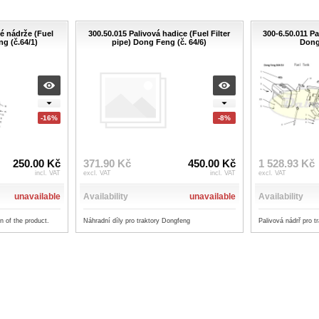
é nádrže (Fuel
300.50.015 Palivová hadice (Fuel Filter
300-6.50.011 Pa
g (č.64/1)
pipe) Dong Feng (č. 64/6)
Dong
-16%
-8%
250.00 Kč
371.90 Kč
450.00 Kč
1 528.93 Kč
incl. VAT
excl. VAT
incl. VAT
excl. VAT
unavailable
Availability
unavailable
Availability
on of the product.
Náhradní díly pro traktory Dongfeng
Palivová nádrř pro 