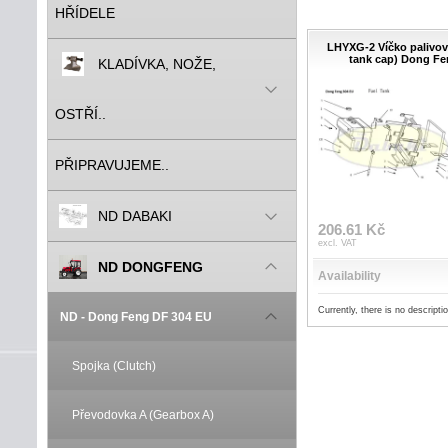
HŘÍDELE
LHYXG-2 Víčko palivov
tank cap) Dong Fen
KLADÍVKA, NOŽE,
OSTŘÍ..
PŘIPRAVUJEME..
ND DABAKI
206.61 Kč
excl. VAT
ND DONGFENG
Availability
Currently, there is no descripti
ND - Dong Feng DF 304 EU
Spojka (Clutch)
Převodovka A (Gearbox A)