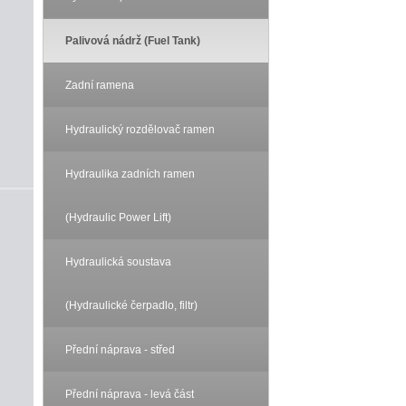
Palivová nádrž (Fuel Tank)
Zadní ramena
Hydraulický rozdělovač ramen
Hydraulika zadních ramen
(Hydraulic Power Lift)
Hydraulická soustava
(Hydraulické čerpadlo, filtr)
Přední náprava - střed
Přední náprava - levá část