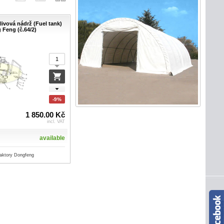
livová nádrž (Fuel tank)
 Feng (č.64/2)
-9%
1 850.00 Kč
incl. VAT
available
traktory Dongfeng