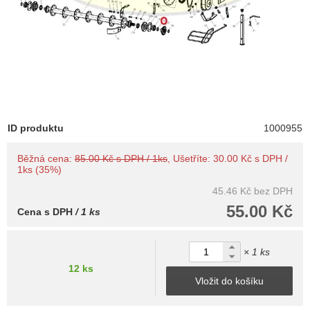
ID produktu
1000955
Běžná cena:
85.00 Kč s DPH / 1ks
, Ušetříte: 30.00 Kč s DPH /
1ks (35%)
45.46 Kč
bez DPH
55.00 Kč
Cena s DPH
/ 1 ks
× 1 ks
12 ks
Vložit do košíku