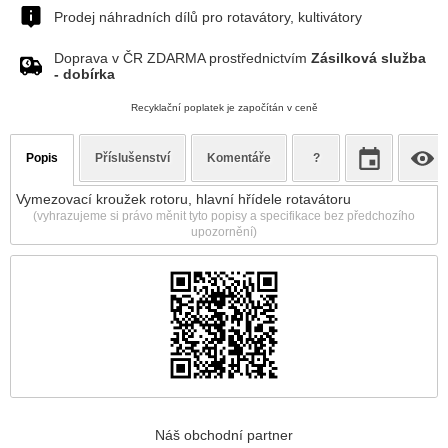
Prodej náhradních dílů pro rotavátory, kultivátory
Doprava v ČR ZDARMA prostřednictvím
Zásilková služba
- dobírka
Recyklační poplatek je započítán v ceně
Popis
Příslušenství
Komentáře
?
Vymezovací kroužek rotoru, hlavní hřídele rotavátoru
(vyhrazujeme si právo měnit tyto popisy a specifikace bez předchozího
upozornění)
Náš obchodní partner