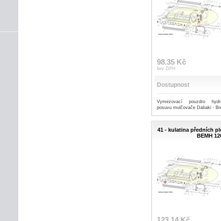
98.35 Kč
bez DPH
Dostupnost
Vymezovací pouzdro hydra
posuvu mulčovače Dabaki - 
41 - kulatina předních 
BEMH 12
123.14 Kč