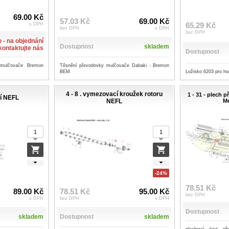
69.00 Kč
57.03 Kč
69.00 Kč
65.29 Kč
s DPH
bez DPH
s DPH
bez DPH
 - na objednání
Dostupnost
skladem
 kontaktujte nás
Dostupnost
Těsnění převodovky mulčovače Dabaki - Bremon
 mulčovače Bremon
Ložisko 6203 pro ho
BEM
4 - 8 . vymezovací kroužek rotoru
1 - 31 - plech 
tří NEFL
NEFL
M
-24%
78.51 Kč
89.00 Kč
78.51 Kč
95.00 Kč
bez DPH
s DPH
bez DPH
s DPH
Dostupnost
skladem
Dostupnost
skladem