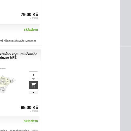
79.00 Kč
s DPH
skladem
rní hřídel mulčovače Menasor
předního krytu mulčovače
efuzor MFZ
95.00 Kč
s DPH
skladem