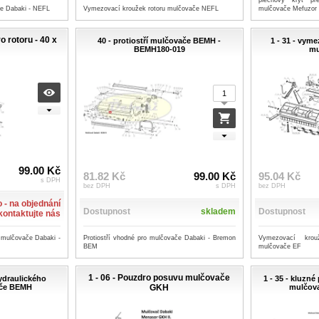
plechový kryt př
če Dabaki - NEFL
Vymezovací kroužek rotoru mulčovače NEFL
mulčovače Mefuzo
ro rotoru - 40 x
40 - protiostří mulčovače BEMH -
1 - 31 - vym
BEMH180‐019
mu
99.00 Kč
81.82 Kč
99.00 Kč
95.04 Kč
s DPH
bez DPH
s DPH
bez DPH
 - na objednání
Dostupnost
skladem
Dostupnost
 kontaktujte nás
Protiostří vhodné pro mulčovače Dabaki - Bremon
Vymezovací krouž
 mulčovače Dabaki -
BEM
mulčovače EF
1 - 06 - Pouzdro posuvu mulčovače
ydraulického
1 - 35 - kluzn
če BEMH
GKH
mulčov