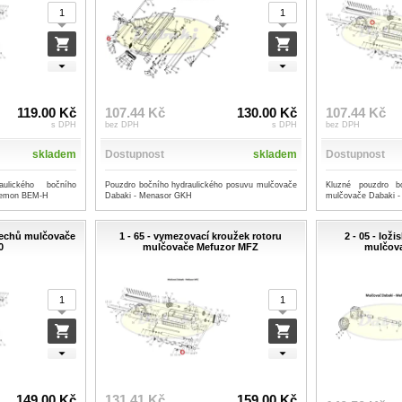
119.00 Kč
107.44 Kč
130.00 Kč
107.44 Kč
s DPH
bez DPH
s DPH
bez DPH
skladem
Dostupnost
skladem
Dostupnost
ulického bočního
Pouzdro bočního hydraulického posuvu mulčovače
Kluzné pouzdro b
Bremon BEM-H
Dabaki - Menasor GKH
mulčovače Dabaki 
plechů mulčovače
1 - 65 - vymezovací kroužek rotoru
2 - 05 - lož
0
mulčovače Mefuzor MFZ
mulčov
149.00 Kč
131.41 Kč
159.00 Kč