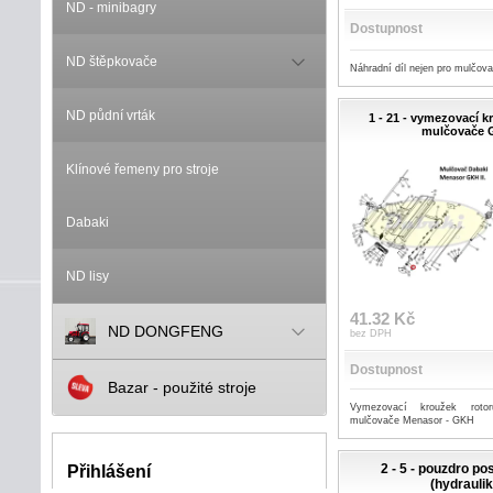
ND - minibagry
Dostupnost
ND štěpkovače
Náhradní díl nejen pro mulčo
ND půdní vrták
1 - 21 - vymezovací k
mulčovače
Klínové řemeny pro stroje
Dabaki
ND lisy
41.32 Kč
ND DONGFENG
bez DPH
Dostupnost
Bazar - použité stroje
Vymezovací kroužek rotor
mulčovače Menasor - GKH
2 - 5 - pouzdro p
Přihlášení
(hydraulik