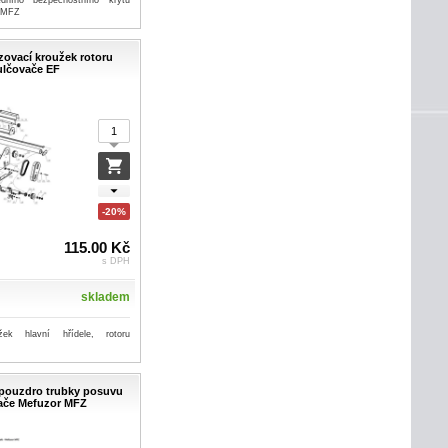
edního bezpečnostního krytu
r MFZ
ezovací kroužek rotoru
lčovače EF
-20%
115.00 Kč
s DPH
skladem
ek hlavní hřídele, rotoru
é pouzdro trubky posuvu
ače Mefuzor MFZ