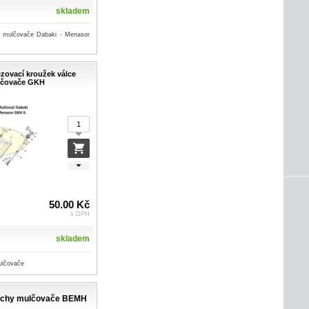
skladem
le mulčovače Dabaki - Menasor
ezovací kroužek válce
čovače GKH
50.00 Kč
s DPH
skladem
ulčovače
plechy mulčovače BEMH