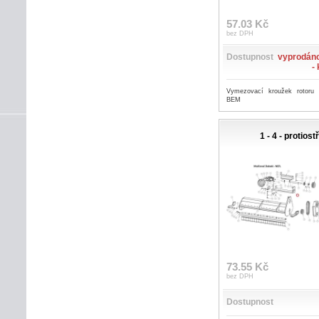
57.03 Kč
bez DPH
Dostupnost
vyprodáno
-
Vymezovací kroužek rotoru
BEM
1 - 4 - protios
73.55 Kč
bez DPH
Dostupnost