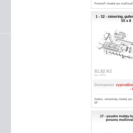
Protiostří vhodné pro mulčova
1 - 32 - simering, gufe
55 x 8
81.82 Kč
bez DPH
Dostupnost
vyprodáno
-
Gufero, simerimńg vhodný pro
EF
17 - poudro trubky h
posunu mulčova