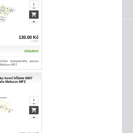
130.00 Kč
s DPH
skladem
očního hydraulického posuvu
- Mefuzor MFZ
isko horní hřídele 6007
ače Mefuzor MFZ