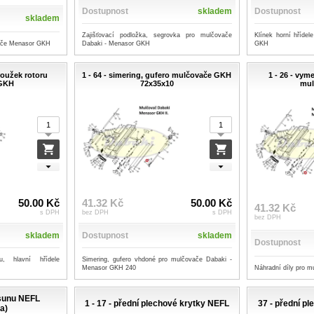
Dostupnost
skladem
Dostupnost
skladem
Zajišťovací podložka, segrovka pro mulčovače
Klínek horní hříde
vače Menasor GKH
Dabaki - Menasor GKH
GKH
roužek rotoru
1 - 64 - simering, gufero mulčovače GKH
1 - 26 - vym
 GKH
72x35x10
mul
50.00 Kč
41.32 Kč
50.00 Kč
41.32 Kč
s DPH
bez DPH
s DPH
bez DPH
skladem
Dostupnost
skladem
Dostupnost
u, hlavní hřídele
Simering, gufero vhdoné pro mulčovače Dabaki -
Náhradní díly pro m
Menasor GKH 240
osunu NEFL
1 - 17 - přední plechové krytky NEFL
37 - přední 
a)