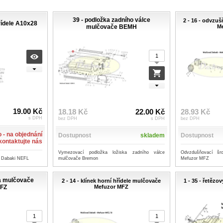
39 - podložka zadního válce
2 - 16 - odvzu
hřídele A10x28
mulčovače BEMH
M
19.00 Kč
18.18 Kč
22.00 Kč
28.93 Kč
s DPH
bez DPH
s DPH
bez DPH
 - na objednání
Dostupnost
skladem
Dostupnost
 kontaktujte nás
Vymezovací podložka ložiska zadního válce
Odvzdušňovací šr
mulčovače Bremon
Mefuzor MFZ
e Dabaki NEFL
tka mulčovače
2 - 14 - klínek horní hřídele mulčovače
1 - 35 - řetězo
MFZ
Mefuzor MFZ