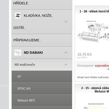
HŘÍDELE
1 - 38 - klínek horní 
KLADÍVKA, NOŽE,
OSTŘÍ..
PŘIPRAVUJEME..
ND DABAKI
15.70 Kč
bez DPH
ND mulčovače
Dostupnost
vyprodáno
-
EF
Klínak horní hřídele mulčovač
2 - 15 - olejová zá
EFGC (H)
Mefuzor 
Mefuzor MFZ