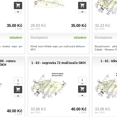
35.00 Kč
28.93 Kč
35.00 Kč
32.23 Kč
s DPH
bez DPH
s DPH
bez DPH
skladem
Dostupnost
skladem
Dostupnost
a vhodná nejen pro
Klínek horní hřídele nejen pro mulčovače Mefuzor -
Bezpečnostní, pře
MFZ
Dabaki - Menasor 
00 - rotoru
1 - 61 - k
1 - 63 - segrovka 72 mulčovače GKH
 GKH
33.06 Kč
40.00 Kč
33.06 Kč
40.00 Kč
bez DPH
s DPH
bez DPH
s DPH