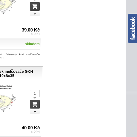
39.00 Kč
s DPH
skladem
dní, řetězový kryt mulčovače
GKH
línek mulčovače GKH
10x8x35
40.00 Kč
s DPH