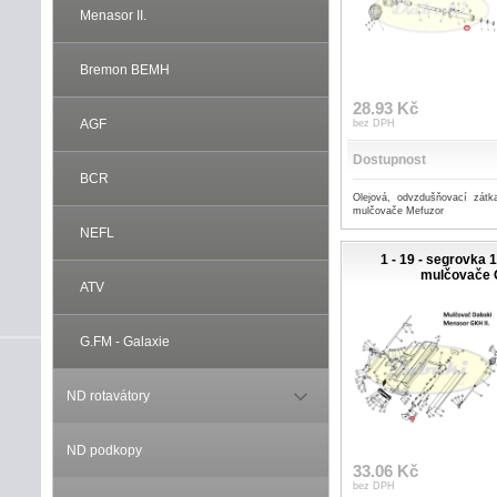
Menasor II.
Bremon BEMH
28.93 Kč
AGF
bez DPH
Dostupnost
BCR
Olejová, odvzdušňovací zátk
mulčovače Mefuzor
NEFL
1 - 19 - segrovka 1
mulčovače
ATV
G.FM - Galaxie
ND rotavátory
ND podkopy
33.06 Kč
bez DPH