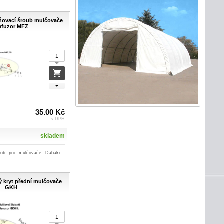
šňovací šroub mulčovače
efuzor MFZ
35.00 Kč
s DPH
skladem
oub pro mulčovače Dabaki -
vý kryt přední mulčovače
GKH