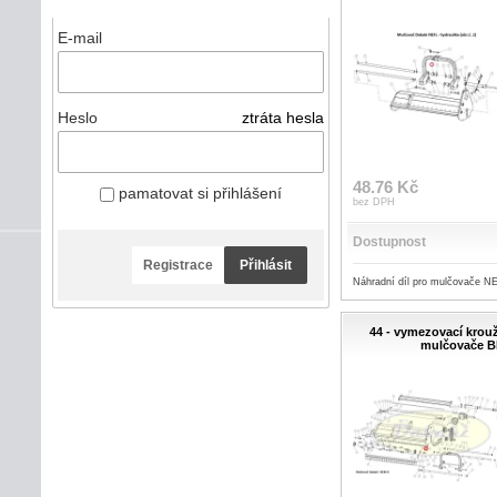
E-mail
Heslo
ztráta hesla
48.76 Kč
pamatovat si přihlášení
bez DPH
Dostupnost
Registrace
Přihlásit
Náhradní díl pro mulčovače N
44 - vymezovací krouž
mulčovače 