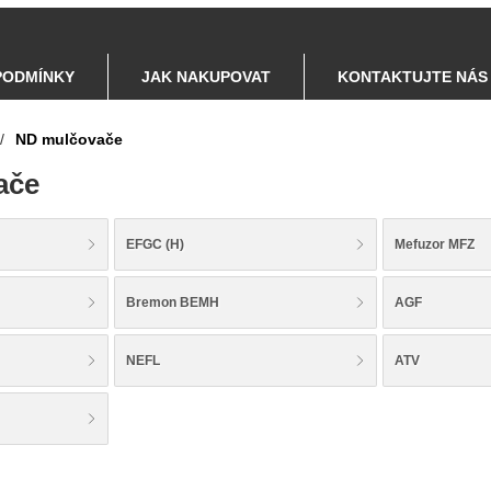
PODMÍNKY
JAK NAKUPOVAT
KONTAKTUJTE NÁS
/
ND mulčovače
ače
EFGC (H)
Mefuzor MFZ
Bremon BEMH
AGF
NEFL
ATV