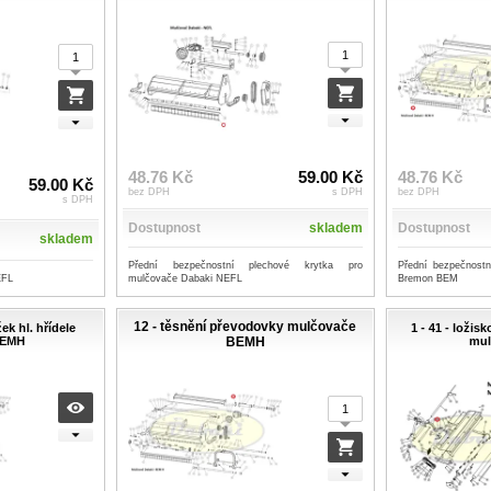
48.76 Kč
59.00 Kč
48.76 Kč
59.00 Kč
bez DPH
s DPH
bez DPH
s DPH
Dostupnost
skladem
Dostupnost
skladem
Přední bezpečnostní plechové krytka pro
Přední bezpečnostn
EFL
mulčovače Dabaki NEFL
Bremon BEM
12 - těsnění převodovky mulčovače
ek hl. hřídele
1 - 41 - ložis
BEMH
BEMH
mul