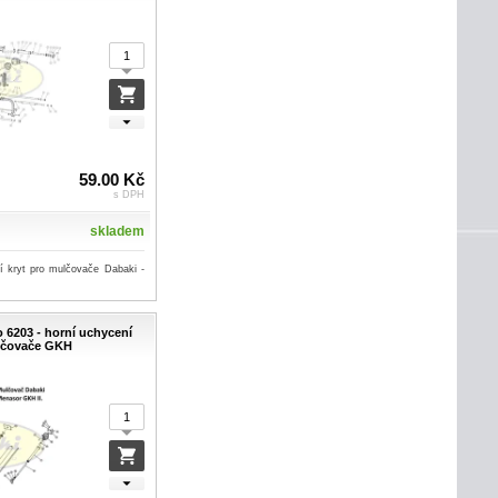
59.00 Kč
s DPH
skladem
í kryt pro mulčovače Dabaki -
ko 6203 - horní uchycení
čovače GKH