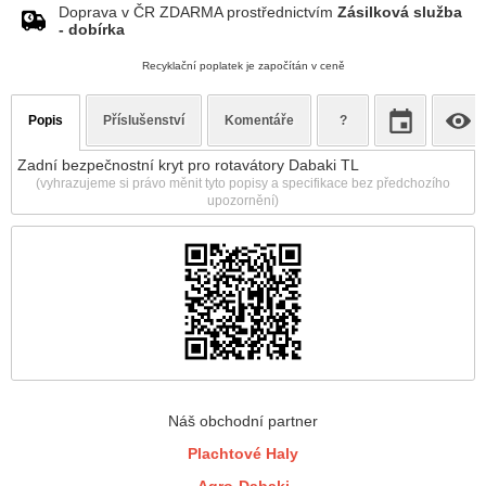
Doprava v ČR ZDARMA prostřednictvím
Zásilková služba
- dobírka
Recyklační poplatek je započítán v ceně
Popis
Příslušenství
Komentáře
?
Zadní bezpečnostní kryt pro rotavátory Dabaki TL
(vyhrazujeme si právo měnit tyto popisy a specifikace bez předchozího
upozornění)
Náš obchodní partner
Plachtové Haly