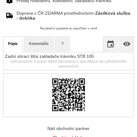
Prodej rotavátorů, kultivátorů, zakladačů trávníku
Doprava v ČR ZDARMA prostřednictvím
Zásilková služba
- dobírka
Recyklační poplatek je započítán v ceně
Popis
Komentáře
?
Zadní stírací lišta zakladače trávníku STB 105
(vyhrazujeme si právo měnit tyto popisy a specifikace bez předchozího
upozornění)
Náš obchodní partner