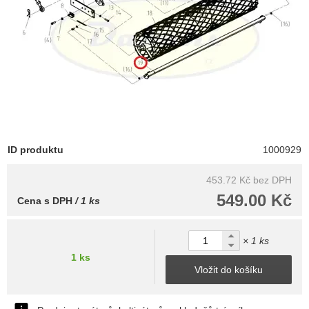
ID produktu
1000929
453.72 Kč
bez DPH
549.00 Kč
Cena s DPH
/ 1 ks
× 1 ks
1 ks
Vložit do košíku