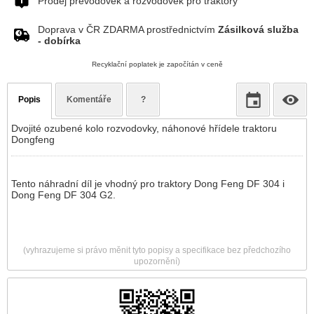
Prodej převodovek a rozvodovek pro traktory
Doprava v ČR ZDARMA prostřednictvím
Zásilková služba
- dobírka
Recyklační poplatek je započítán v ceně
Popis
Komentáře
?
Dvojité ozubené kolo rozvodovky, náhonové hřídele traktoru
Dongfeng
Tento náhradní díl je vhodný pro traktory Dong Feng DF 304 i
Dong Feng DF 304 G2.
(vyhrazujeme si právo měnit tyto popisy a specifikace bez předchozího
upozornění)