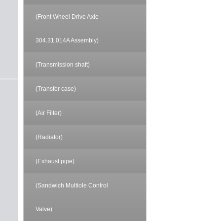
(Front Wheel Drive Axle
304.31.014A Assembly)
(Transmission shaft)
(Transfer case)
(Air Filter)
(Radiator)
(Exhaust pipe)
(Sandwich Multiole Control
Valve)