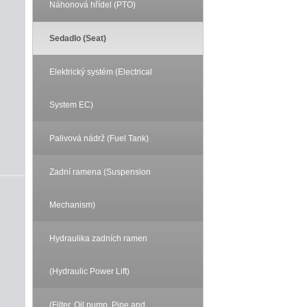
Náhonová hřídel (PTO)
Sedadlo (Seat)
Elektrický systém (Electrical
System EC)
Palivová nádrž (Fuel Tank)
Zadní ramena (Suspension
Mechanism)
Hydraulika zadních ramen
(Hydraulic Power Lift)
(Filter, Oil pump, Pipe and