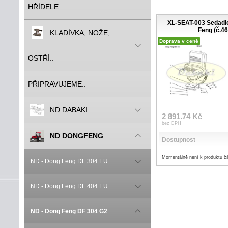
HŘÍDELE
XL-SEAT-003 Sedadlo
Feng (č.46
KLADÍVKA, NOŽE,
Doprava v ceně
OSTŘÍ..
PŘIPRAVUJEME..
ND DABAKI
2 891.74 Kč
bez DPH
ND DONGFENG
Dostupnost
Momentálně není k produktu ž
ND - Dong Feng DF 304 EU
ND - Dong Feng DF 404 EU
ND - Dong Feng DF 304 G2