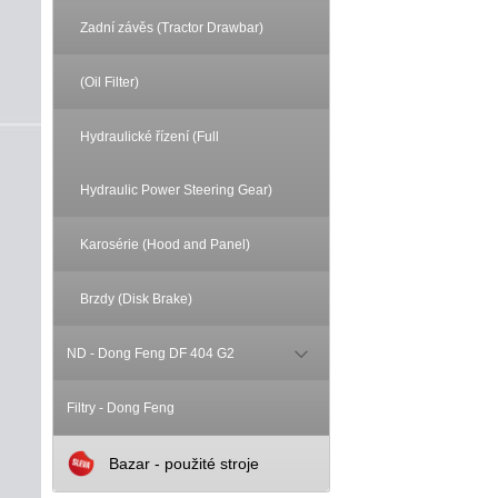
Zadní závěs (Tractor Drawbar)
(Oil Filter)
Hydraulické řízení (Full
Hydraulic Power Steering Gear)
Karosérie (Hood and Panel)
Brzdy (Disk Brake)
ND - Dong Feng DF 404 G2
Filtry - Dong Feng
Bazar - použité stroje