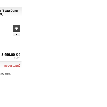
 (Seat) Dong
/1)
3 499.00 Kč
s DPH
nedostupné
ádný popis.