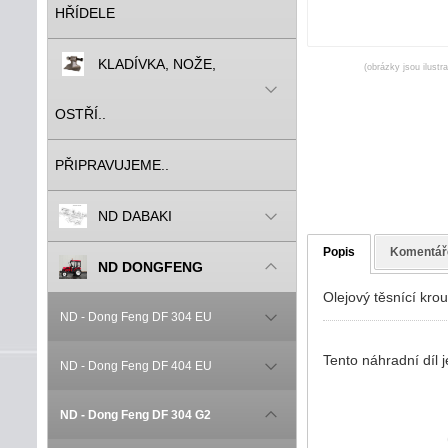
HŘÍDELE
KLADÍVKA, NOŽE,
(obrázky jsou ilustr
OSTŘÍ..
PŘIPRAVUJEME..
ND DABAKI
Popis
Komentář
ND DONGFENG
Olejový těsnící kro
ND - Dong Feng DF 304 EU
Tento náhradní díl
ND - Dong Feng DF 404 EU
ND - Dong Feng DF 304 G2