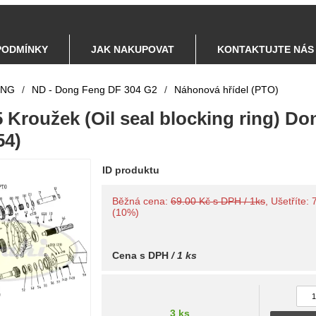
PODMÍNKY
JAK NAKUPOVAT
KONTAKTUJTE NÁS
ENG
/
ND - Dong Feng DF 304 G2
/
Náhonová hřídel (PTO)
 Kroužek (Oil seal blocking ring) Do
54)
ID produktu
Běžná cena:
69.00 Kč s DPH / 1ks
, Ušetříte:
(10%)
Cena s DPH
/ 1 ks
3 ks