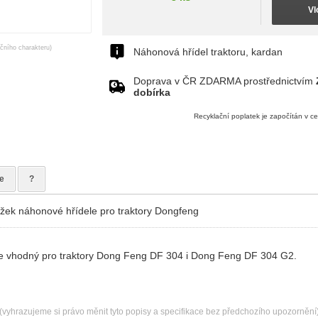
Vl
ačního charakteru)
Náhonová hřídel traktoru, kardan
Doprava v ČR ZDARMA prostřednictvím
dobírka
Recyklační poplatek je započítán v c
e
?
užek náhonové hřídele pro traktory Dongfeng
 je vhodný pro traktory Dong Feng DF 304 i Dong Feng DF 304 G2.
(vyhrazujeme si právo měnit tyto popisy a specifikace bez předchozího upozornění