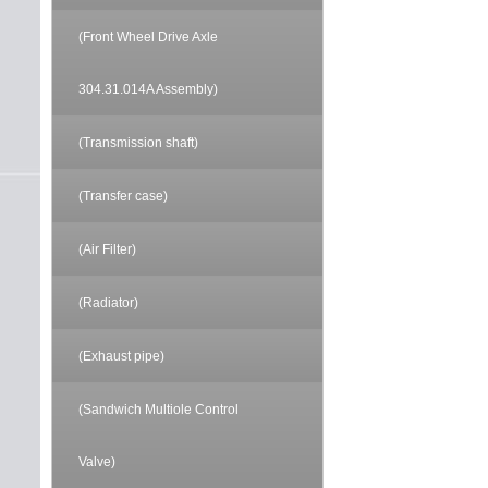
(Front Wheel Drive Axle
304.31.014A Assembly)
(Transmission shaft)
(Transfer case)
(Air Filter)
(Radiator)
(Exhaust pipe)
(Sandwich Multiole Control
Valve)