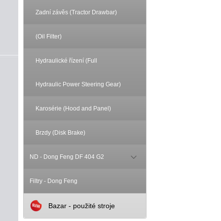
Zadní závěs (Tractor Drawbar)
(Oil Filter)
Hydraulické řízení (Full
Hydraulic Power Steering Gear)
Karosérie (Hood and Panel)
Brzdy (Disk Brake)
ND - Dong Feng DF 404 G2
Filtry - Dong Feng
Bazar - použité stroje