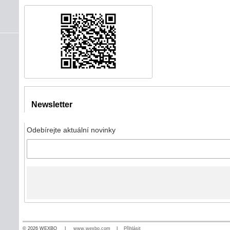
Newsletter
Odebírejte aktuální novinky
© 2026 WEXBO |
www.wexbo.com
|
Přihlásit