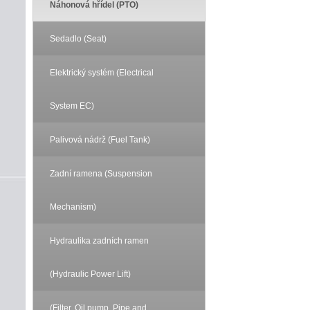
Náhonová hřídel (PTO)
Sedadlo (Seat)
Elektrický systém (Electrical
System EC)
Palivová nádrž (Fuel Tank)
Zadní ramena (Suspension
Mechanism)
Hydraulika zadních ramen
(Hydraulic Power Lift)
(Filter, Oil pump, Pipe and