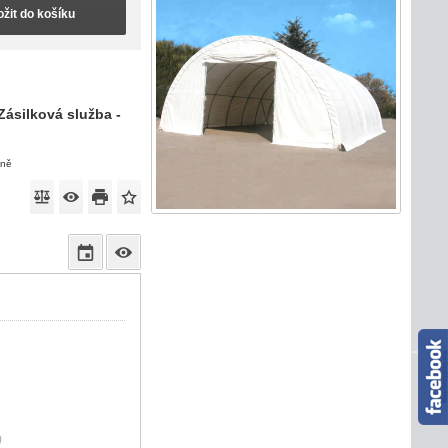
ožit do košíku
Zásilková služba -
eně
)