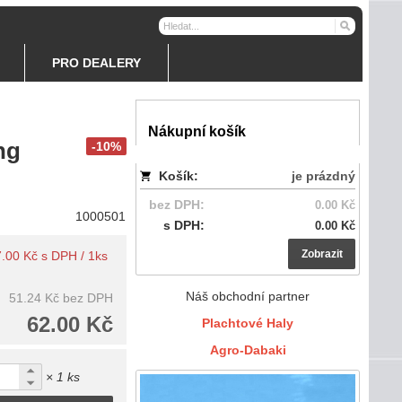
PRO DEALERY
Nákupní košík
ng
-10%
Košík:
je prázdný
bez DPH:
0.00 Kč
1000501
s DPH:
0.00 Kč
Zobrazit
 7.00 Kč s DPH / 1ks
Náš obchodní partner
51.24 Kč
bez DPH
62.00 Kč
Plachtové Haly
Agro-Dabaki
× 1 ks