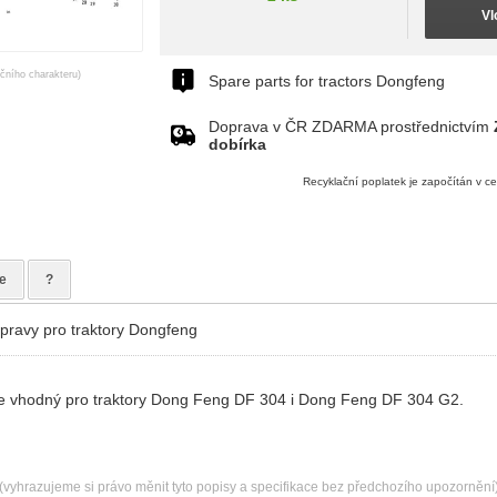
Vl
ačního charakteru)
Spare parts for tractors Dongfeng
Doprava v ČR ZDARMA prostřednictvím
dobírka
Recyklační poplatek je započítán v c
e
?
ápravy pro traktory Dongfeng
 je vhodný pro traktory Dong Feng DF 304 i Dong Feng DF 304 G2.
(vyhrazujeme si právo měnit tyto popisy a specifikace bez předchozího upozornění