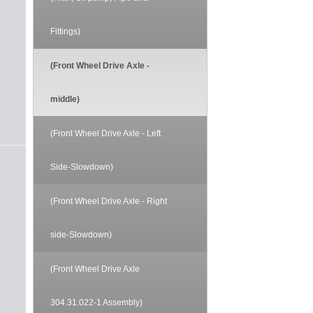
Fittings)
(Front Wheel Drive Axle -
middle)
(Front Wheel Drive Axle - Left
Side-Slowdown)
(Front Wheel Drive Axle - Right
side-Slowdown)
(Front Wheel Drive Axle
304.31.022-1 Assembly)