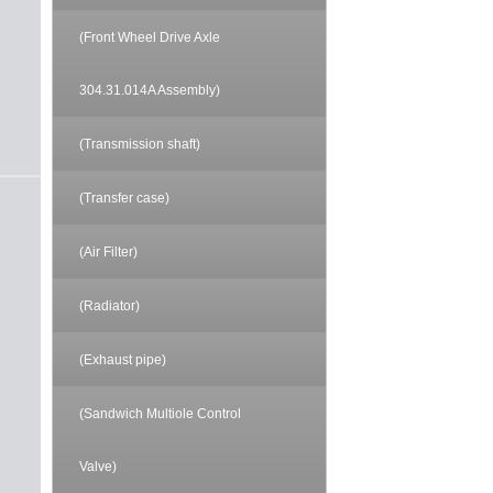
(Front Wheel Drive Axle
304.31.014A Assembly)
(Transmission shaft)
(Transfer case)
(Air Filter)
(Radiator)
(Exhaust pipe)
(Sandwich Multiole Control
Valve)