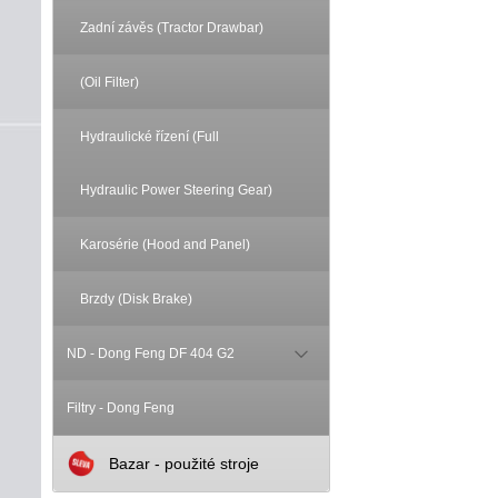
Zadní závěs (Tractor Drawbar)
(Oil Filter)
Hydraulické řízení (Full
Hydraulic Power Steering Gear)
Karosérie (Hood and Panel)
Brzdy (Disk Brake)
ND - Dong Feng DF 404 G2
Filtry - Dong Feng
Bazar - použité stroje