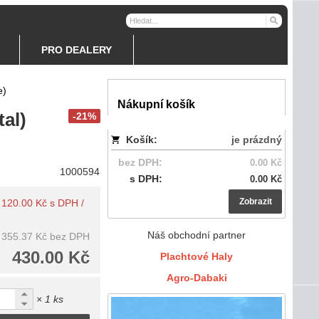
PRO DEALERY
e)
Nákupní košík
tal)
-21%
Košík:
je prázdný
bez DPH:
0.00 Kč
1000594
s DPH:
0.00 Kč
Zobrazit
: 120.00 Kč s DPH /
Náš obchodní partner
355.37 Kč
bez DPH
430.00 Kč
Plachtové Haly
Agro-Dabaki
× 1 ks