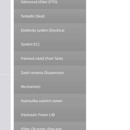
Náhonová hřídel (PTO)
Sedadlo (Seat)
Elektrický systém (Electrical
System EC)
Palivová nádrž (Fuel Tank)
Zadní ramena (Suspension
Mechanism)
Hydraulika zadních ramen
(Hydraulic Power Lift)
(Filter, Oil pump, Pipe and