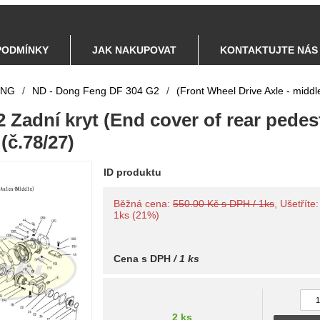
PODMÍNKY
JAK NAKUPOVAT
KONTAKTUJTE NÁS
ENG
/
ND - Dong Feng DF 304 G2
/
(Front Wheel Drive Axle - middl
2 Zadní kryt (End cover of rear pedes
(č.78/27)
ID produktu
Běžná cena:
550.00 Kč s DPH / 1ks
, Ušetříte
1ks (21%)
Cena s DPH
/ 1 ks
2 ks