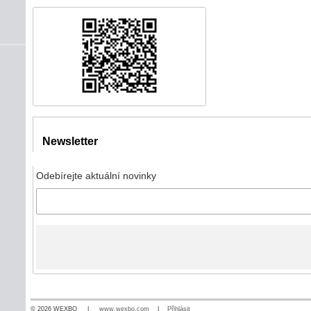
Newsletter
Odebírejte aktuální novinky
© 2026 WEXBO |
www.wexbo.com
|
Přihlásit