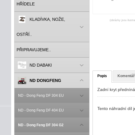
HŘÍDELE
KLADÍVKA, NOŽE,
(obrázky jsou ilustr
OSTŘÍ..
PŘIPRAVUJEME..
ND DABAKI
Popis
Komentář
ND DONGFENG
Zadní kryt přednín
ND - Dong Feng DF 304 EU
Tento náhradní díl
ND - Dong Feng DF 404 EU
ND - Dong Feng DF 304 G2