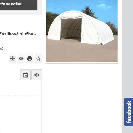
ožit do košíku
Zásilková služba -
eně
)