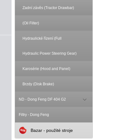
Zadní závěs (Tractor Drawbar)
(Oil Filter)
Hydraulické řízení (Full
Hydraulic Power Steering Gear)
Karosérie (Hood and Panel)
Brzdy (Disk Brake)
ND - Dong Feng DF 404 G2
Filtry - Dong Feng
Bazar - použité stroje