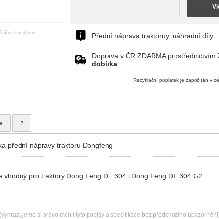
Vl
ačního charakteru)
Přední náprava traktoruy, náhradní díly
Doprava v ČR ZDARMA prostřednictvím
dobírka
Recyklační poplatek je započítán v c
e
?
a přední nápravy traktoru Dongfeng
 je vhodný pro traktory Dong Feng DF 304 i Dong Feng DF 304 G2.
(vyhrazujeme si právo měnit tyto popisy a specifikace bez předchozího upozornění