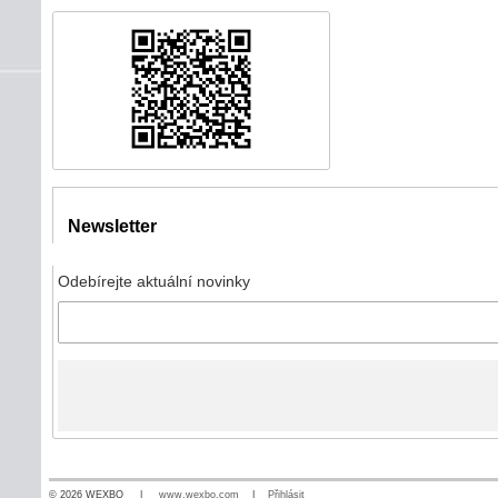
Newsletter
Odebírejte aktuální novinky
© 2026 WEXBO |
www.wexbo.com
|
Přihlásit