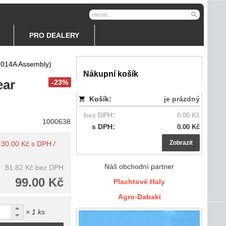
PRO DEALERY
1.014A Assembly)
Nákupní košík
ear
-23%
Košík:
je prázdný
bez DPH:
0.00 Kč
1000638
s DPH:
0.00 Kč
Zobrazit
: 30.00 Kč s DPH /
Náš obchodní partner
81.82 Kč
bez DPH
99.00 Kč
Plachtové Haly
Agro-Dabaki
× 1 ks