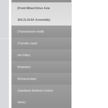
(Front Wheel Drive Axle
304.31.014A Assembly)
(Transmission shaft)
(Transfer case)
(Air Filter)
(Radiator)
(Exhaust pipe)
(Sandwich Multiole Control
Valve)