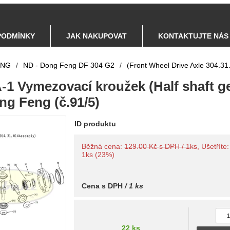
PODMÍNKY
JAK NAKUPOVAT
KONTAKTUJTE NÁS
ENG
/
ND - Dong Feng DF 304 G2
/
(Front Wheel Drive Axle 304.3
-1 Vymezovací kroužek (Half shaft g
ng Feng (č.91/5)
ID produktu
Běžná cena:
129.00 Kč s DPH / 1ks
, Ušetříte
1ks (23%)
Cena s DPH
/ 1 ks
22 ks