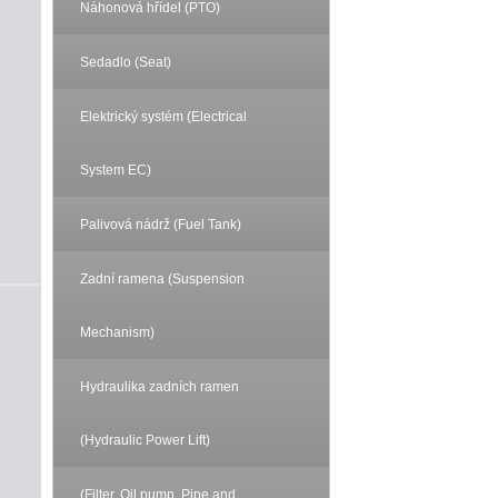
Náhonová hřídel (PTO)
Sedadlo (Seat)
Elektrický systém (Electrical
System EC)
Palivová nádrž (Fuel Tank)
Zadní ramena (Suspension
Mechanism)
Hydraulika zadních ramen
(Hydraulic Power Lift)
(Filter, Oil pump, Pipe and