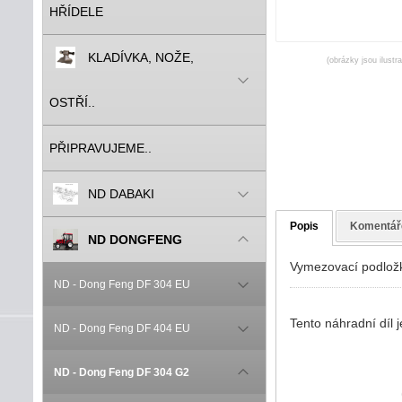
HŘÍDELE
KLADÍVKA, NOŽE,
(obrázky jsou ilustr
OSTŘÍ..
PŘIPRAVUJEME..
ND DABAKI
Popis
Komentář
ND DONGFENG
Vymezovací podložk
ND - Dong Feng DF 304 EU
Tento náhradní díl
ND - Dong Feng DF 404 EU
ND - Dong Feng DF 304 G2