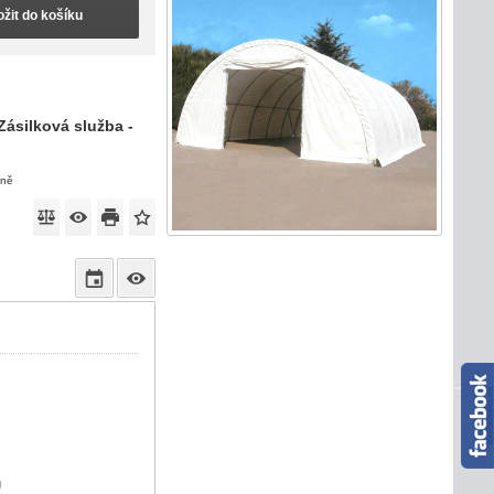
ožit do košíku
Zásilková služba -
eně
)