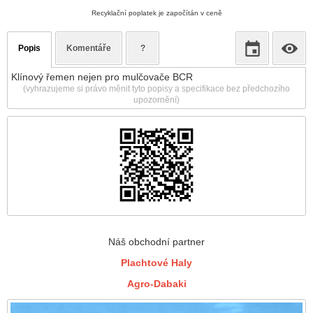
Recyklační poplatek je započítán v ceně
Popis
Komentáře
?
Klínový řemen nejen pro mulčovače BCR
(vyhrazujeme si právo měnit tyto popisy a specifikace bez předchozího
upozornění)
Náš obchodní partner
Plachtové Haly
Agro-Dabaki