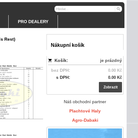
PRO DEALERY
ds Rest)
Nákupní košík
Košík:
je prázdný
bez DPH:
0.00 Kč
s DPH:
0.00 Kč
Zobrazit
Náš obchodní partner
Plachtové Haly
Agro-Dabaki