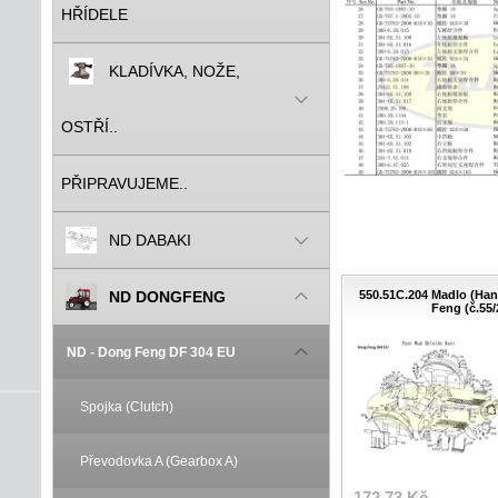
HŘÍDELE
KLADÍVKA, NOŽE,
OSTŘÍ..
PŘIPRAVUJEME..
ND DABAKI
ND DONGFENG
550.51C.204 Madlo (Han
Feng (č.55/
ND - Dong Feng DF 304 EU
Spojka (Clutch)
Převodovka A (Gearbox A)
172.73 Kč