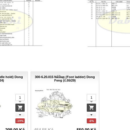
dle hold) Dong
300-6.20.015 Nášlap (Foot ladder) Dong
24)
Feng (č.55/29)
-19%
-6%
209.00 Kč
454.55 Kč
550.00 Kč