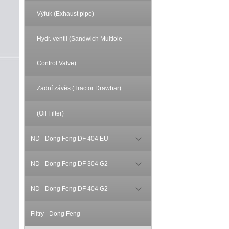
Výfuk (Exhaust pipe)
Hydr. ventil (Sandwich Multiole
Control Valve)
Zadní závěs (Tractor Drawbar)
(Oil Filter)
ND - Dong Feng DF 404 EU
ND - Dong Feng DF 304 G2
ND - Dong Feng DF 404 G2
Filtry - Dong Feng