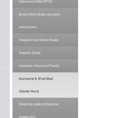
Náhonová hřídel (PTO)
Brzdy (Shoe Brake operation
mechanism)
Ovládání brzd (Shoe Brake)
Sedadlo (Seat)
Karoserie (Hood and Panel)
Karoserie II. (Foot Mud
Shields Rest)
Elektrický systém (Electrical
System EC)