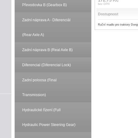
bez DPH
Převodovka B (Gearbox B)
Dostupnost
Zadní náprava A - Diferenciál
Ruční madlo pro traktory Dong
(Rear Axle A)
Zadní náprava B (Real Axle B)
Diferencial (Diferencial Lock)
Zadní poloosa (Final
Transmission)
Hydraulické řízení (Full
Hydraulic Power Steering Gear)