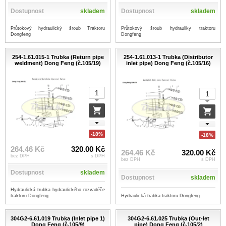
Dostupnost
skladem
Dostupnost
skladem
Průtokový hydraulický šroub Traktoru
Průtokový šroub hydrauliky traktoru
Dongfeng
Dongfeng
254-1.61.015-1 Trubka (Return pipe
254-1.61.013-1 Trubka (Distributor
weldment) Dong Feng (č.105/19)
inlet pipe) Dong Feng (č.105/16)
-18%
-18%
264.46 Kč
320.00 Kč
264.46 Kč
320.00 Kč
bez DPH
s DPH
bez DPH
s DPH
Dostupnost
skladem
Dostupnost
skladem
Hydraulická trubka hydraulického rozvaděče
Hydraulická trabka traktoru Dongfeng
traktoru Dongfeng
304G2-6.61.019 Trubka (Inlet pipe 1)
304G2-6.61.025 Trubka (Out-let
Dong Feng (č.105/9)
pipe) Dong Feng (č.105/2)