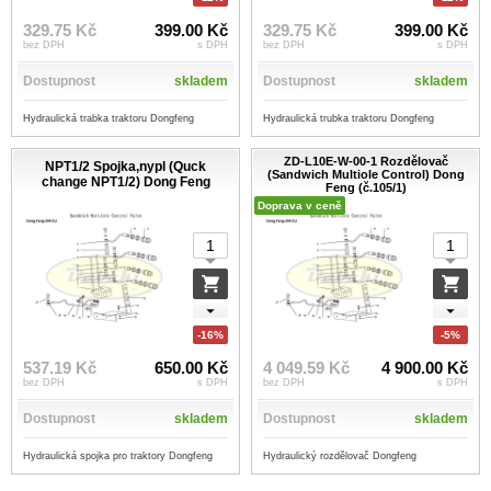
329.75 Kč
399.00 Kč
329.75 Kč
399.00 Kč
bez DPH
s DPH
bez DPH
s DPH
Dostupnost
skladem
Dostupnost
skladem
Hydraulická trabka traktoru Dongfeng
Hydraulická trubka traktoru Dongfeng
ZD-L10E-W-00-1 Rozdělovač
NPT1/2 Spojka,nypl (Quck
(Sandwich Multiole Control) Dong
change NPT1/2) Dong Feng
Feng (č.105/1)
Doprava v ceně
-16%
-5%
537.19 Kč
650.00 Kč
4 049.59 Kč
4 900.00 Kč
bez DPH
s DPH
bez DPH
s DPH
Dostupnost
skladem
Dostupnost
skladem
Hydraulická spojka pro traktory Dongfeng
Hydraulický rozdělovač Dongfeng