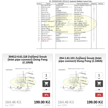
304G2-6.61.118 Zvýšený šroub
254-1.61.101 Zvýšený šroub (Inlet
(Inlet pipe connect) Dong Feng
pipe connect) Dong Feng (č.105/5)
(č.105/8)
-9%
-9%
164.46 Kč
199.00 Kč
164.46 Kč
199.00 Kč
bez DPH
s DPH
bez DPH
s DPH