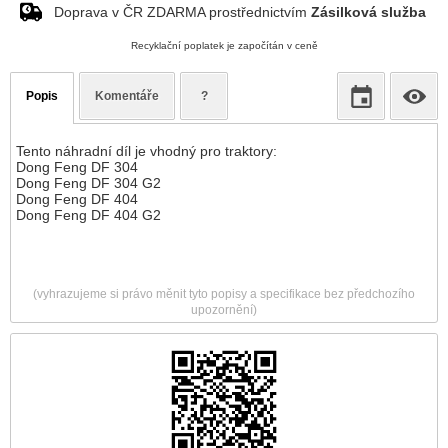
Doprava v ČR ZDARMA prostřednictvím
Zásilková služba
Recyklační poplatek je započítán v ceně
Popis
Komentáře
?
Tento náhradní díl je vhodný pro traktory:
Dong Feng DF 304
Dong Feng DF 304 G2
Dong Feng DF 404
Dong Feng DF 404 G2
(vyhrazujeme si právo měnit tyto popisy a specifikace bez předchozího
upozornění)