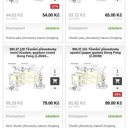
-27%
44.63 Kč
54.00 Kč
53.72 Kč
65.00 Kč
bez DPH
s DPH
bez DPH
s DPH
Dostupnost
skladem
Dostupnost
skladem
Pružina páky převodovky traktoru Dongfeng
Těsnění páky převodovky traktoru Dongfeng
300.37.120 Těsnění převodovky
300.37.151 Těsnění převodovky
horní (Gasket, gearbox cover)
spodní (paper gasket) Dong Feng
Dong Feng (č.20/24...
(č.20/30)
-28%
65.29 Kč
79.00 Kč
81.82 Kč
99.00 Kč
bez DPH
s DPH
bez DPH
s DPH
Dostupnost
skladem
Dostupnost
skladem
Horní těsnění převodovky traktoru Dongfeng
Těsnění převodovky traktorů Dongfeng