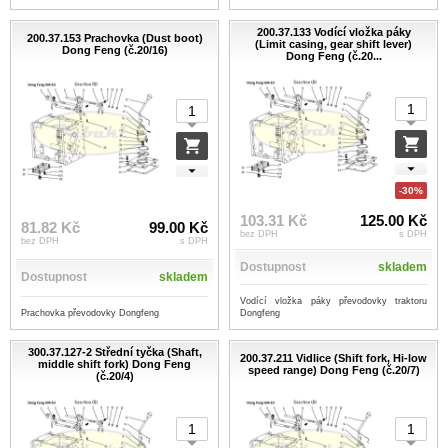
200.37.133 Vodící vložka páky
200.37.153 Prachovka (Dust boot)
(Limit casing, gear shift lever)
Dong Feng (č.20/16)
Dong Feng (č.20...
-30%
103.31 Kč
125.00 Kč
81.82 Kč
99.00 Kč
bez DPH
s DPH
bez DPH
s DPH
Dostupnost
skladem
Dostupnost
skladem
Vodící vložka páky převodovky traktoru
Prachovka převodovky Dongfeng
Dongfeng
300.37.127-2 Střední tyčka (Shaft,
200.37.211 Vidlice (Shift fork, Hi-low
middle shift fork) Dong Feng
speed range) Dong Feng (č.20/7)
(č.20/4)