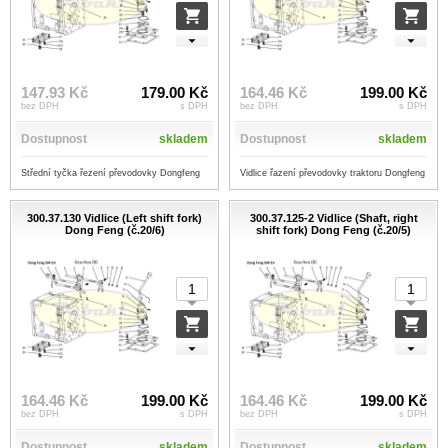
147.93 Kč
179.00 Kč
164.46 Kč
199.00 Kč
bez DPH
s DPH
bez DPH
s DPH
Dostupnost
skladem
Dostupnost
skladem
Střední tyčka řezení převodovky Dongfeng
Vidlice řazení převodovky traktoru Dongfeng
300.37.130 Vidlice (Left shift fork)
300.37.125-2 Vidlice (Shaft, right
Dong Feng (č.20/6)
shift fork) Dong Feng (č.20/5)
164.46 Kč
199.00 Kč
164.46 Kč
199.00 Kč
bez DPH
s DPH
bez DPH
s DPH
Dostupnost
skladem
Dostupnost
skladem