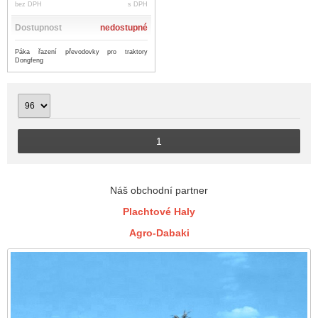
bez DPH
s DPH
Dostupnost
nedostupné
Páka řazení převodovky pro traktory
Dongfeng
1
Náš obchodní partner
Plachtové Haly
Agro-Dabaki