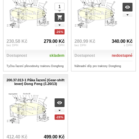
-26%
230.58 Kč
279.00 Kč
280.99 Kč
340.00 Kč
bez DPH
s DPH
bez DPH
s DPH
Dostupnost
skladem
Dostupnost
nedostupné
Tyčka řazení převodovky traktoru Dongfeng
Náhradní díly pro traktory Dongfeng
200.37.013-1 Páka řazení (Gear-shift
lever) Dong Feng (č.20/13)
-28%
412.40 Kč
499.00 Kč