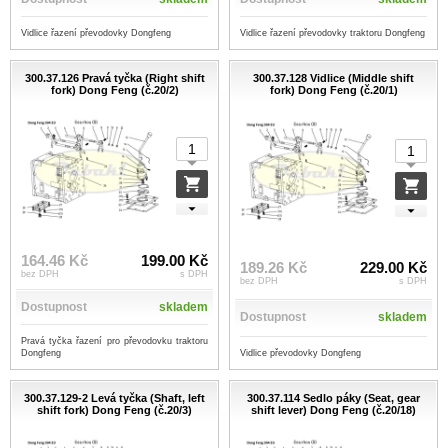
Vidlice řazení převodovky Dongfeng
Vidlice řazení převodovky traktoru Dongfeng
300.37.126 Pravá tyčka (Right shift
300.37.128 Vidlice (Middle shift
fork) Dong Feng (č.20/2)
fork) Dong Feng (č.20/1)
164.46 Kč
199.00 Kč
189.26 Kč
229.00 Kč
bez DPH
s DPH
bez DPH
s DPH
Dostupnost
skladem
Dostupnost
skladem
Pravá tyčka řazení pro převodovku traktoru
Vidlice převodovky Dongfeng
Dongfeng
300.37.129-2 Levá tyčka (Shaft, left
300.37.114 Sedlo páky (Seat, gear
shift fork) Dong Feng (č.20/3)
shift lever) Dong Feng (č.20/18)