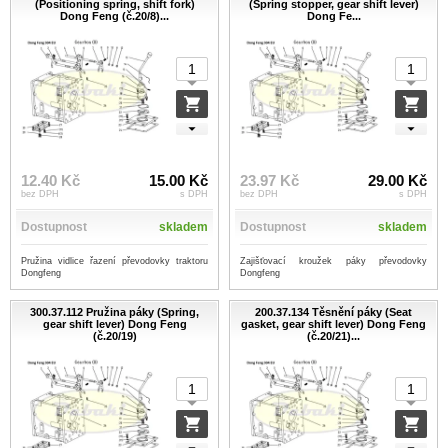
(Positioning spring, shift fork)
(Spring stopper, gear shift lever)
Dong Feng (č.20/8)...
Dong Fe...
12.40 Kč
15.00 Kč
23.97 Kč
29.00 Kč
bez DPH
s DPH
bez DPH
s DPH
Dostupnost
skladem
Dostupnost
skladem
Pružina vidlice řazení převodovky traktoru
Zajišťovací kroužek páky převodovky
Dongfeng
Dongfeng
300.37.112 Pružina páky (Spring,
200.37.134 Těsnění páky (Seat
gear shift lever) Dong Feng
gasket, gear shift lever) Dong Feng
(č.20/19)
(č.20/21)...