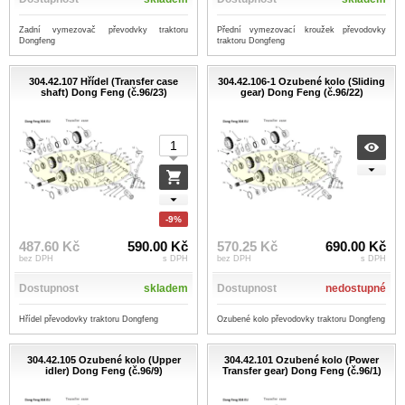
Zadní vymezovač převodvky traktoru
Přední vymezovací kroužek převodovky
Dongfeng
traktoru Dongfeng
304.42.107 Hřídel (Transfer case
304.42.106-1 Ozubené kolo (Sliding
shaft) Dong Feng (č.96/23)
gear) Dong Feng (č.96/22)
-9%
487.60 Kč
590.00 Kč
570.25 Kč
690.00 Kč
bez DPH
s DPH
bez DPH
s DPH
Dostupnost
skladem
Dostupnost
nedostupné
Hřídel převodovky traktoru Dongfeng
Ozubené kolo převodovky traktoru Dongfeng
304.42.105 Ozubené kolo (Upper
304.42.101 Ozubené kolo (Power
idler) Dong Feng (č.96/9)
Transfer gear) Dong Feng (č.96/1)