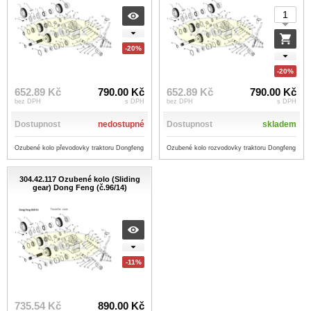
-20%
-20%
652.89 Kč
790.00 Kč
652.89 Kč
790.00 Kč
bez DPH
s DPH
bez DPH
s DPH
Dostupnost
nedostupné
Dostupnost
skladem
Ozubené kolo převodovky traktoru Dongfeng
Ozubené kolo rozvodovky traktoru Dongfeng
304.42.117 Ozubené kolo (Sliding
gear) Dong Feng (č.96/14)
-11%
735.54 Kč
890.00 Kč