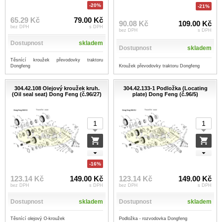
-20%
-21%
65.29 Kč
79.00 Kč
90.08 Kč
109.00 Kč
bez DPH
s DPH
bez DPH
s DPH
Dostupnost
skladem
Dostupnost
skladem
Těsnící kroužek převodovky traktoru
Kroužek převodovky traktoru Dongfeng
Dongfeng
304.42.108 Olejový kroužek kruh.
304.42.133-1 Podložka (Locating
(Oil seal seat) Dong Feng (č.96/27)
plate) Dong Feng (č.96/5)
-16%
123.14 Kč
149.00 Kč
123.14 Kč
149.00 Kč
bez DPH
s DPH
bez DPH
s DPH
Dostupnost
skladem
Dostupnost
skladem
Těsnící olejový O-kroužek
Podložka - rozvodovka Dongfeng