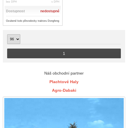
bez DPH
s DPH
Dostupnost
nedostupné
Ozubené kolo převodovky traktoru Dongfeng
1
Náš obchodní partner
Plachtové Haly
Agro-Dabaki