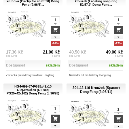
kruhová (Circlip for shaft 30) Dong
kroužek (Lacating snap ring
Feng (č.96/6)...
52/57.9) Dong Feng...
-16%
-17%
17.36 Kč
21.00 Kč
40.50 Kč
49.00 Kč
bez DPH
s DPH
bez DPH
s DPH
Dostupnost
skladem
Dostupnost
skladem
Závlačka převodovky traktoru Dongfeng
Náhradní díl pro traktory Dongfeng
HG4-692-67-PG25x42x10
304.42.116 Kroužek (Spacer)
Olej.kroužek (Oil seal
Dong Feng (č.96/11)
PG25x42x102) Dong Feng (č.96/28)