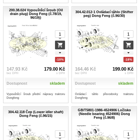
200.38.024 Vypouštěcí šroub (Oil
304.42.012-1 Ovládací táhlo (Shifter
drain plug) Dong Feng (č.78/19,
peg) Dong Feng (č.96/30)
96/19))
-10%
-18%
147.93 Kč
179.00 Kč
164.46 Kč
199.00 Kč
bez DPH
s DPH
bez DPH
s DPH
Dostupnost
skladem
Dostupnost
skladem
Vypouštěcí šroub přední nápravy traktoru
Ovládací táhlo převodovky traktoru
Dongfeng
Dongfeng
GB/T5801-1986-4524906 Ložisko
304.42.118 Čep (Lower idler shaft)
(Needle bearing 4524906) Dong
Dong Feng (č.96/15)
Feng (č.96/8)