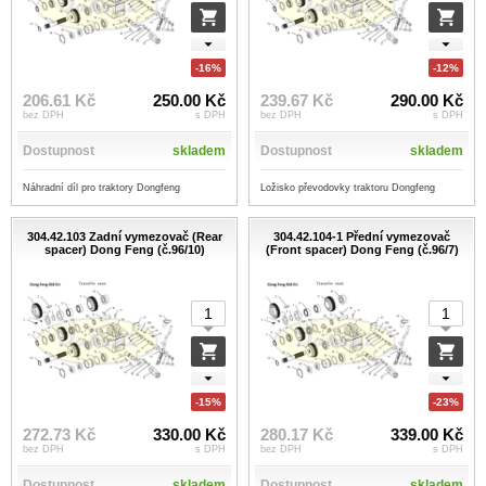
-16%
-12%
206.61 Kč
250.00 Kč
239.67 Kč
290.00 Kč
bez DPH
s DPH
bez DPH
s DPH
Dostupnost
skladem
Dostupnost
skladem
Náhradní díl pro traktory Dongfeng
Ložisko převodovky traktoru Dongfeng
304.42.103 Zadní vymezovač (Rear
304.42.104-1 Přední vymezovač
spacer) Dong Feng (č.96/10)
(Front spacer) Dong Feng (č.96/7)
-15%
-23%
272.73 Kč
330.00 Kč
280.17 Kč
339.00 Kč
bez DPH
s DPH
bez DPH
s DPH
Dostupnost
skladem
Dostupnost
skladem