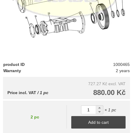
product ID
1000465
Warranty
2 years
727.27 Kč
excl. VAT
880.00 Kč
Price incl. VAT
/ 1 pc
× 1 pc
2 pc
Add to cart