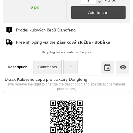
× 1 pc
6 pc
Add to cart
Prodej kulových čepů Dangfeng
Free shipping via the
Zásilková služba - dobírka
Recycling fee is counted in the price
Description
Comments
?
Držák Kulového čepu pro traktory Dongfeng
(we reserve the right to change the description and specifications without
prior notice)