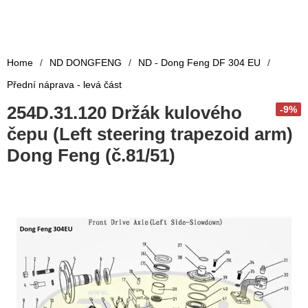
Home
/
ND DONGFENG
/
ND - Dong Feng DF 304 EU
/
Přední náprava - levá část
254D.31.120 Držák kulového
-9%
čepu (Left steering trapezoid arm)
Dong Feng (č.81/51)