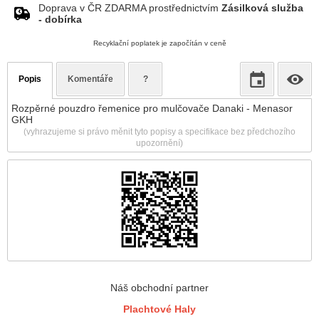
Doprava v ČR ZDARMA prostřednictvím
Zásilková služba
- dobírka
Recyklační poplatek je započítán v ceně
Popis
Komentáře
?
Rozpěrné pouzdro řemenice pro mulčovače Danaki - Menasor
GKH
(vyhrazujeme si právo měnit tyto popisy a specifikace bez předchozího
upozornění)
Náš obchodní partner
Plachtové Haly