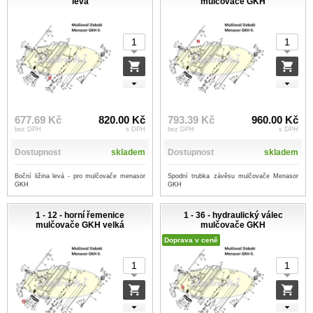
levá
mulčovače GKH
677.69 Kč
820.00 Kč
793.39 Kč
960.00 Kč
bez DPH
s DPH
bez DPH
s DPH
Dostupnost
skladem
Dostupnost
skladem
Boční ližina levá - pro mulčovače menasor
Spodní trubka závěsu mulčovače Menasor
GKH
GKH
1 - 12 - horní řemenice
1 - 36 - hydraulický válec
mulčovače GKH velká
mulčovače GKH
Doprava v ceně