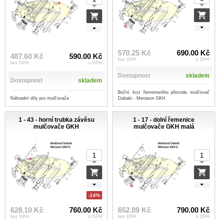
570.25 Kč
690.00 Kč
487.60 Kč
590.00 Kč
bez DPH
s DPH
bez DPH
s DPH
Dostupnost
skladem
Dostupnost
skladem
Boční kryt řemenového převodu mulčovač
Náhradní díly pro mulčovače
Dabaki - Menasor GKH
1 - 43 - horní trubka závěsu
1 - 17 - dolní řemenice
mulčovače GKH
mulčovače GKH malá
-14%
628.10 Kč
760.00 Kč
652.89 Kč
790.00 Kč
bez DPH
s DPH
bez DPH
s DPH