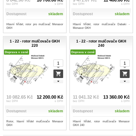
bez DPH
s DPH
bez DPH
s DPH
Dostupnost
skladem
Dostupnost
skladem
Hlavní hřídel, rotor pro mulčovač Menasor
Hlavní hřídel, rotor mulčovače Dabaki -
GKH
Menasor GKH
1 - 22 - rotor mulčovače GKH
1 - 22 - rotor mulčovače GKH
220
240
Doprava v ceně
Doprava v ceně
10 082.65 Kč
12 200.00 Kč
11 041.32 Kč
13 360.00 Kč
bez DPH
s DPH
bez DPH
s DPH
Dostupnost
skladem
Dostupnost
skladem
Rotor, hlavní hřídel mulčovače Menasor
Hlavní hřídel, rotor mulčovače Menasor
GKH
GKH 240