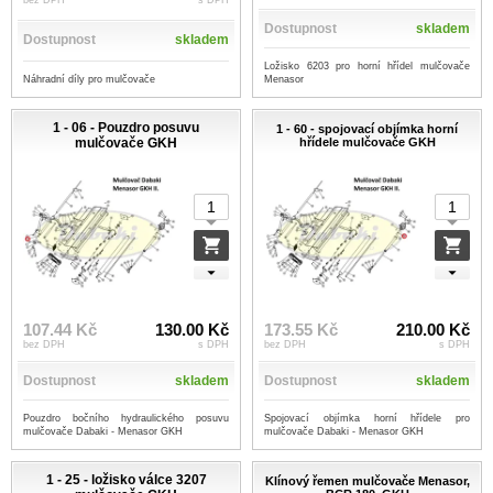
bez DPH
s DPH
Dostupnost
skladem
Dostupnost
skladem
Ložisko 6203 pro horní hřídel mulčovače
Náhradní díly pro mulčovače
Menasor
1 - 06 - Pouzdro posuvu
1 - 60 - spojovací objímka horní
mulčovače GKH
hřídele mulčovače GKH
107.44 Kč
130.00 Kč
173.55 Kč
210.00 Kč
bez DPH
s DPH
bez DPH
s DPH
Dostupnost
skladem
Dostupnost
skladem
Pouzdro bočního hydraulického posuvu
Spojovací objímka horní hřídele pro
mulčovače Dabaki - Menasor GKH
mulčovače Dabaki - Menasor GKH
1 - 25 - ložisko válce 3207
Klínový řemen mulčovače Menasor,