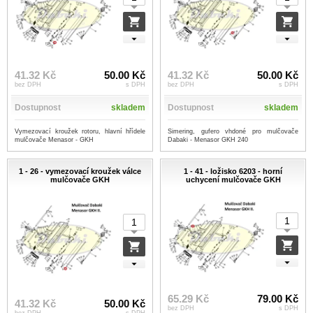
41.32 Kč
50.00 Kč
41.32 Kč
50.00 Kč
bez DPH
s DPH
bez DPH
s DPH
Dostupnost
skladem
Dostupnost
skladem
Vymezovací kroužek rotoru, hlavní hřídele
Simering, gufero vhdoné pro mulčovače
mulčovače Menasor - GKH
Dabaki - Menasor GKH 240
1 - 26 - vymezovací kroužek válce
1 - 41 - ložisko 6203 - horní
mulčovače GKH
uchycení mulčovače GKH
65.29 Kč
79.00 Kč
41.32 Kč
50.00 Kč
bez DPH
s DPH