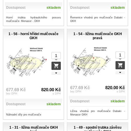
Dostupnost
skladem
Dostupnost
skladem
Horní trubka hydraulického posuvu
Řemenice vhodná pro mulčovače Dabaki -
mulčovače- Menasor - GKH
GKH
1 - 56 - horní hřídel mulčovače
1 - 54 - ližina mulčovače GKH
GKH
pravá
677.69 Kč
820.00 Kč
677.69 Kč
820.00 Kč
bez DPH
s DPH
bez DPH
s DPH
Dostupnost
skladem
Dostupnost
skladem
Ližina vhodná pro mulčovače Dabaki -
Náhradní díly pro mulčovače
Menasor GKH
1 - 31 - ližina mulčovače GKH
1 - 49 - spodní trubka závěsu