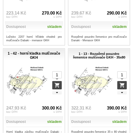
223.14 Kč
270.00 Kč
239.67 Kč
290.00 Kč
bez DPH
s DPH
bez DPH
s DPH
Dostupnost
skladem
Dostupnost
skladem
Ložisko 2207 horní hřídele vhodné pro
Rozpěrné pouzdro řemenice pro mulčovače
mulčovače Dabaki - menasor GKH
Danaki - Menasor GKH
1 - 42 - horní kladka mulčovače
1 - 13 - Rozpěrné pouzdro
GKH
řemenice mulčovače GKH - 35x80
247.93 Kč
300.00 Kč
322.31 Kč
390.00 Kč
bez DPH
s DPH
bez DPH
s DPH
Dostupnost
skladem
Dostupnost
skladem
Horní kladka závěsu mulčovače Dabaki -
Rozpěrné pouzdro řemenice 35 x 80 vhodný