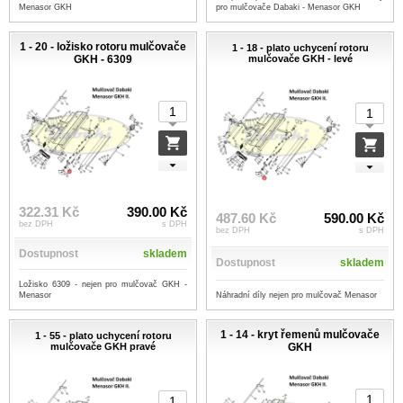
Menasor GKH
pro mulčovače Dabaki - Menasor GKH
1 - 20 - ložisko rotoru mulčovače
1 - 18 - plato uchycení rotoru
GKH - 6309
mulčovače GKH - levé
322.31 Kč
390.00 Kč
487.60 Kč
590.00 Kč
bez DPH
s DPH
bez DPH
s DPH
Dostupnost
skladem
Dostupnost
skladem
Ložisko 6309 - nejen pro mulčovač GKH -
Náhradní díly nejen pro mulčovač Menasor
Menasor
1 - 14 - kryt řemenů mulčovače
1 - 55 - plato uchycení rotoru
mulčovače GKH pravé
GKH