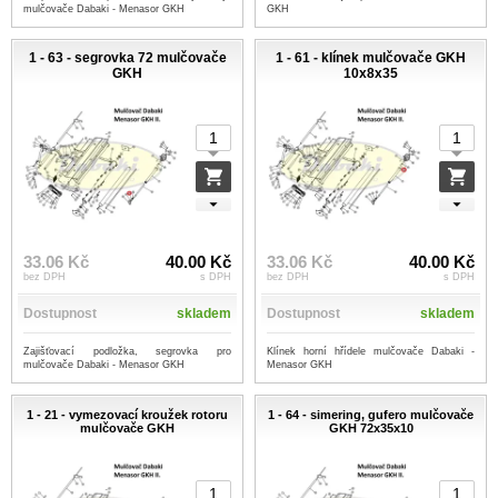
mulčovače Dabaki - Menasor GKH
GKH
1 - 63 - segrovka 72 mulčovače
1 - 61 - klínek mulčovače GKH
GKH
10x8x35
33.06 Kč
40.00 Kč
33.06 Kč
40.00 Kč
bez DPH
s DPH
bez DPH
s DPH
Dostupnost
skladem
Dostupnost
skladem
Zajišťovací podložka, segrovka pro
Klínek horní hřídele mulčovače Dabaki -
mulčovače Dabaki - Menasor GKH
Menasor GKH
1 - 21 - vymezovací kroužek rotoru
1 - 64 - simering, gufero mulčovače
mulčovače GKH
GKH 72x35x10