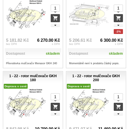
-3%
5 181.82 Kč
6 270.00 Kč
5 206.61 Kč
6 300.00 Kč
bez DPH
s DPH
bez DPH
s DPH
Dostupnost
skladem
Dostupnost
skladem
Převodovka mulčovače Menasor GKH 240
Momentálně není k produktu žádný popis.
1 - 22 - rotor mulčovače GKH
1 - 22 - rotor mulčovače GKH
180
200
Doprava v ceně
Doprava v ceně
8 842.98 Kč
10 700.00 Kč
9 471.07 Kč
11 460.00 Kč