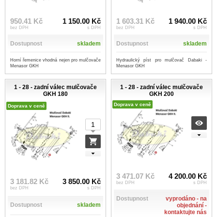
950.41 Kč
1 150.00 Kč
1 603.31 Kč
1 940.00 Kč
bez DPH
s DPH
bez DPH
s DPH
Dostupnost
skladem
Dostupnost
skladem
Horní řemenice vhodná nejen pro mulčovače
Hydraulický píst pro mulčovač Dabaki -
Menasor GKH
Menasor GKH
1 - 28 - zadní válec mulčovače
1 - 28 - zadní válec mulčovače
GKH 180
GKH 200
Doprava v ceně
Doprava v ceně
3 471.07 Kč
4 200.00 Kč
3 181.82 Kč
3 850.00 Kč
bez DPH
s DPH
bez DPH
s DPH
Dostupnost
vyprodáno - na
Dostupnost
skladem
objednání -
kontaktujte nás