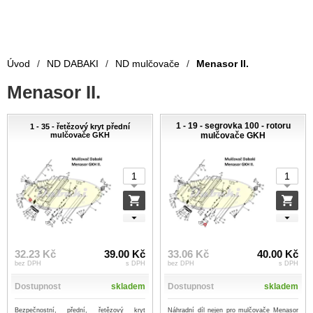
Úvod
/
ND DABAKI
/
ND mulčovače
/
Menasor II.
Menasor II.
1 - 19 - segrovka 100 - rotoru
1 - 35 - řetězový kryt přední
mulčovače GKH
mulčovače GKH
32.23 Kč
39.00 Kč
33.06 Kč
40.00 Kč
bez DPH
s DPH
bez DPH
s DPH
Dostupnost
skladem
Dostupnost
skladem
Bezpečnostní, přední, řetězový kryt
Náhradní díl nejen pro mulčovače Menasor