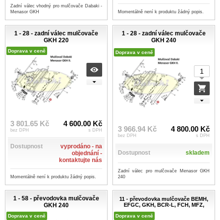
Zadní válec vhodný pro mulčovače Dabaki -
Menasor GKH
Momentálně není k produktu žádný popis.
1 - 28 - zadní válec mulčovače
1 - 28 - zadní válec mulčovače
GKH 220
GKH 240
Doprava v ceně
Doprava v ceně
3 801.65 Kč
4 600.00 Kč
3 966.94 Kč
4 800.00 Kč
bez DPH
s DPH
bez DPH
s DPH
Dostupnost
vyprodáno - na
Dostupnost
skladem
objednání -
kontaktujte nás
Zadní válec pro mulčovače Menasor GKH
240
Momentálně není k produktu žádný popis.
1 - 58 - převodovka mulčovače
11 - převodovka mulčovače BEMH,
GKH 240
EFGC, GKH, BCR-L, FCH, MFZ,
Doprava v ceně
Doprava v ceně