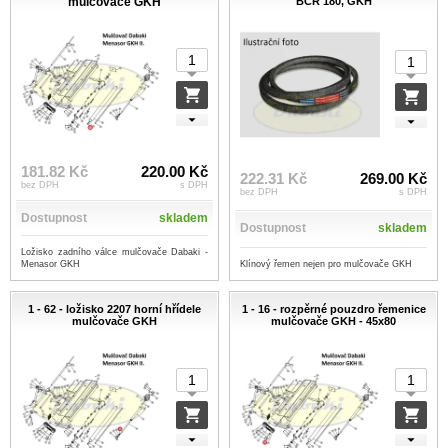
mulčovače GKH
BCR 180, GKH
181.82 Kč
220.00 Kč
222.31 Kč
269.00 Kč
bez DPH
s DPH
bez DPH
s DPH
Dostupnost
skladem
Dostupnost
skladem
Ložisko zadního válce mulčovače Dabaki -
Klínový řemen nejen pro mulčovače GKH
Menasor GKH
1 - 62 - ložisko 2207 horní hřídele
1 - 16 - rozpěrné pouzdro řemenice
mulčovače GKH
mulčovače GKH - 45x80