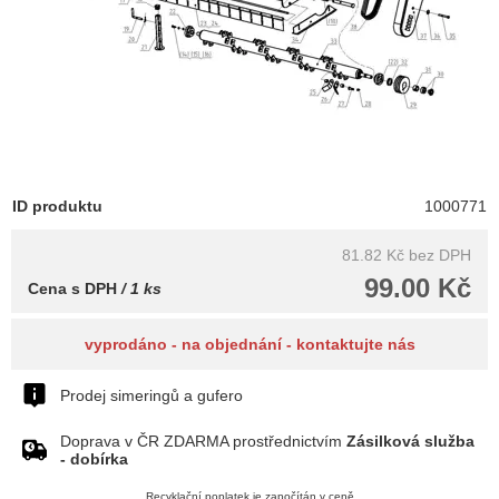
ID produktu
1000771
81.82 Kč
bez DPH
99.00 Kč
Cena s DPH
/ 1 ks
vyprodáno - na objednání - kontaktujte nás
Prodej simeringů a gufero
Doprava v ČR ZDARMA prostřednictvím
Zásilková služba
- dobírka
Recyklační poplatek je započítán v ceně