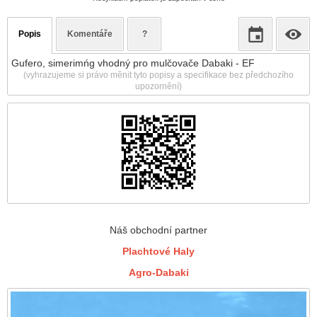
Popis
Komentáře
?
Gufero, simerimńg vhodný pro mulčovače Dabaki - EF
(vyhrazujeme si právo měnit tyto popisy a specifikace bez předchozího
upozornění)
Náš obchodní partner
Plachtové Haly
Agro-Dabaki