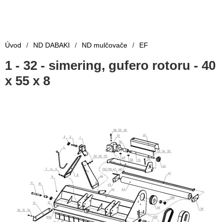
Úvod
/
ND DABAKI
/
ND mulčovače
/
EF
1 - 32 - simering, gufero rotoru - 40
x 55 x 8