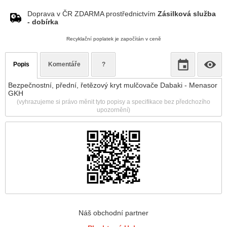
Doprava v ČR ZDARMA prostřednictvím
Zásilková služba
- dobírka
Recyklační poplatek je započítán v ceně
Popis
Komentáře
?
Bezpečnostní, přední, řetězový kryt mulčovače Dabaki - Menasor
GKH
(vyhrazujeme si právo měnit tyto popisy a specifikace bez předchozího
upozornění)
Náš obchodní partner