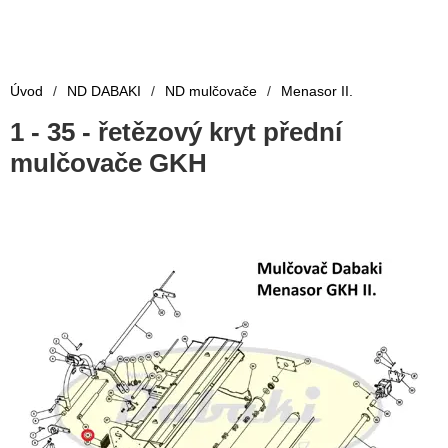
Úvod
/
ND DABAKI
/
ND mulčovače
/
Menasor II.
1 - 35 - řetězový kryt přední
mulčovače GKH