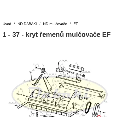
Úvod
/
ND DABAKI
/
ND mulčovače
/
EF
1 - 37 - kryt řemenů mulčovače EF