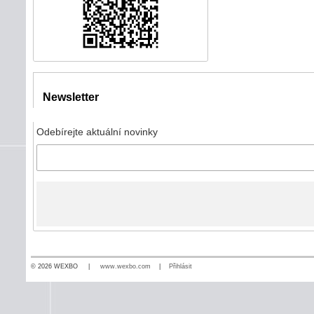
Newsletter
Odebírejte aktuální novinky
© 2026 WEXBO |
www.wexbo.com
|
Přihlásit