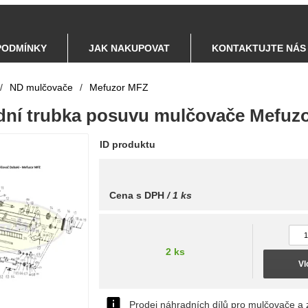
PODMÍNKY
JAK NAKUPOVAT
KONTAKTUJTE NÁS
/
ND mulčovače
/
Mefuzor MFZ
podní trubka posuvu mulčovače Mefuz
ID produktu
Cena s DPH
/ 1 ks
2 ks
Vl
Prodej náhradních dílů pro mulčovače a 