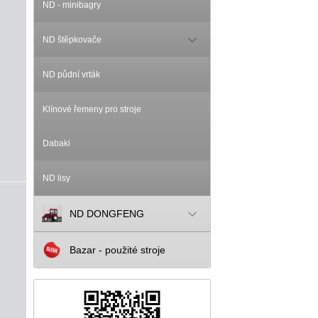
ND - minibagry
ND štěpkovače
ND půdní vrták
Klínové řemeny pro stroje
Dabaki
ND lisy
ND DONGFENG
Bazar - použité stroje