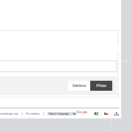
Odebrat
Přidat
Kontaktujte nás
|
Pro dealery
|