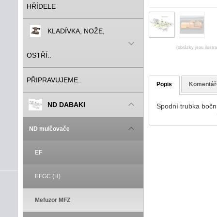
HŘÍDELE
KLADÍVKA, NOŽE,
(obrázky jsou ilustr
OSTŘÍ..
PŘIPRAVUJEME..
Popis
Komentář
ND DABAKI
Spodní trubka bočn
ND mulčovače
EF
EFGC (H)
Mefuzor MFZ