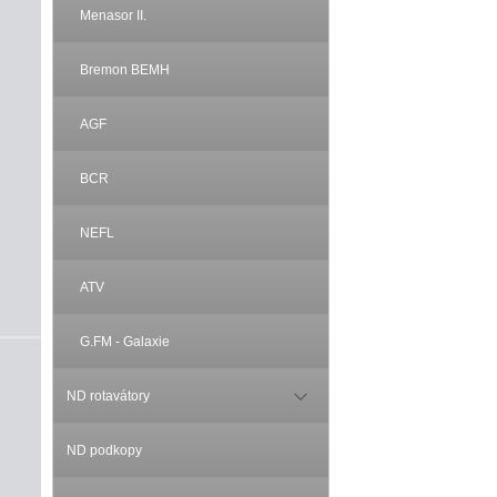
Menasor II.
Bremon BEMH
AGF
BCR
NEFL
ATV
G.FM - Galaxie
ND rotavátory
ND podkopy