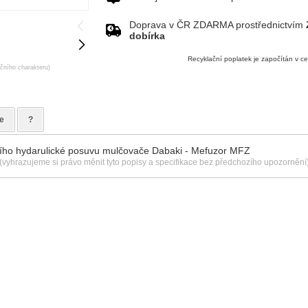
Doprava v ČR ZDARMA prostřednictvím
dobírka
Recyklační poplatek je započítán v c
ačního charakteru)
e
?
ího hydarulické posuvu mulčovače Dabaki - Mefuzor MFZ
(vyhrazujeme si právo měnit tyto popisy a specifikace bez předchozího upozornění