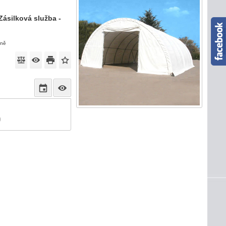
Zásilková služba -
eně
)