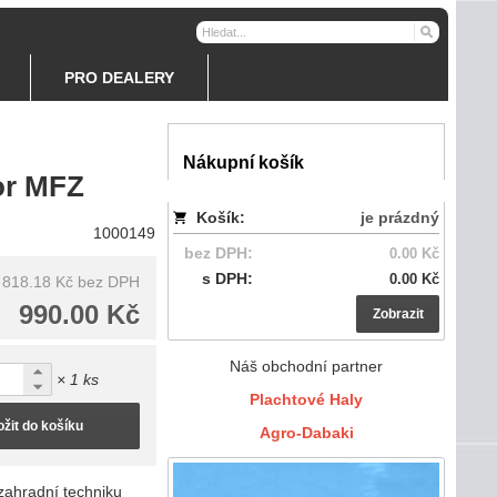
PRO DEALERY
Nákupní košík
or MFZ
Košík:
je prázdný
1000149
bez DPH:
0.00 Kč
s DPH:
0.00 Kč
818.18 Kč
bez DPH
990.00 Kč
Zobrazit
Náš obchodní partner
× 1 ks
Plachtové Haly
ožit do košíku
Agro-Dabaki
zahradní techniku