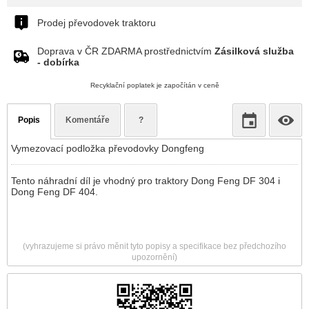
Prodej převodovek traktoru
Doprava v ČR ZDARMA prostřednictvím
Zásilková služba
- dobírka
Recyklační poplatek je započítán v ceně
Popis
Komentáře
?
Vymezovací podložka převodovky Dongfeng
Tento náhradní díl je vhodný pro traktory Dong Feng DF 304 i
Dong Feng DF 404.
(vyhrazujeme si právo měnit tyto popisy a specifikace bez předchozího
upozornění)