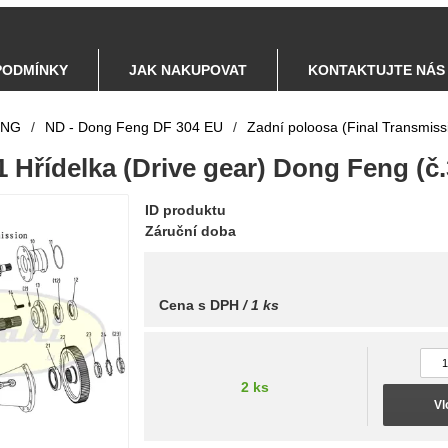
PODMÍNKY
JAK NAKUPOVAT
KONTAKTUJTE NÁS
ENG
/
ND - Dong Feng DF 304 EU
/
Zadní poloosa (Final Transmiss
1 Hřídelka (Drive gear) Dong Feng (č.
ID produktu
Záruční doba
Cena s DPH
/ 1 ks
2 ks
Vl