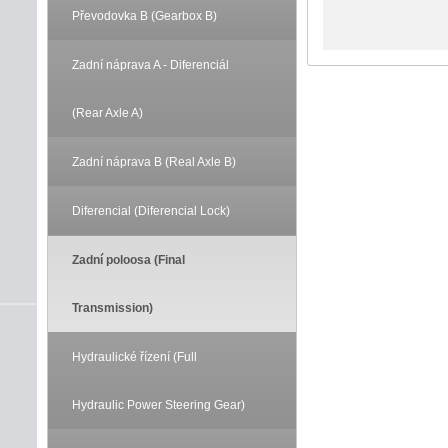
Převodovka B (Gearbox B)
Zadní náprava A - Diferenciál
(Rear Axle A)
Zadní náprava B (Real Axle B)
Diferencial (Diferencial Lock)
Zadní poloosa (Final
Transmission)
Hydraulické řízení (Full
Hydraulic Power Steering Gear)