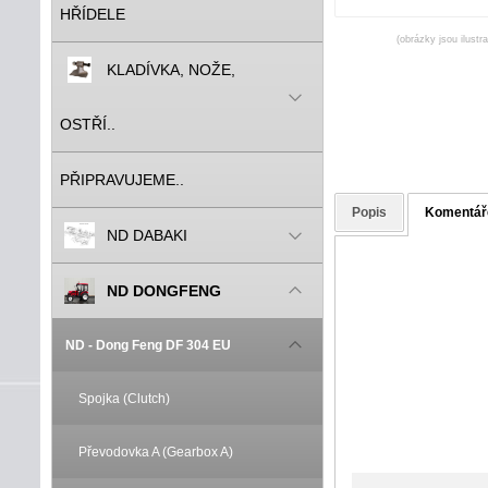
HŘÍDELE
(obrázky jsou ilustr
KLADÍVKA, NOŽE,
OSTŘÍ..
PŘIPRAVUJEME..
Popis
Komentář
ND DABAKI
ND DONGFENG
ND - Dong Feng DF 304 EU
Spojka (Clutch)
Převodovka A (Gearbox A)