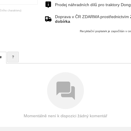
Prodej náhradních dílů pro traktory Don
ačního charakteru)
Doprava v ČR ZDARMA prostřednictvím
dobírka
Recyklační poplatek je započítán v c
e
?
Momentálně není k dispozici žádný komentář