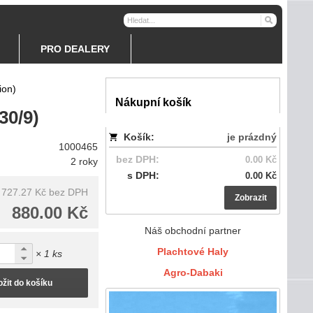
PRO DEALERY
ion)
Nákupní košík
30/9)
Košík:
je prázdný
1000465
bez DPH:
0.00 Kč
2 roky
s DPH:
0.00 Kč
727.27 Kč
bez DPH
Zobrazit
880.00 Kč
Náš obchodní partner
Plachtové Haly
× 1 ks
Agro-Dabaki
ožit do košíku