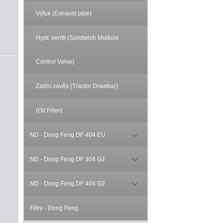
Výfuk (Exhaust pipe)
Hydr. ventil (Sandwich Multiole
Control Valve)
Zadní závěs (Tractor Drawbar)
(Oil Filter)
ND - Dong Feng DF 404 EU
ND - Dong Feng DF 304 G2
ND - Dong Feng DF 404 G2
Filtry - Dong Feng