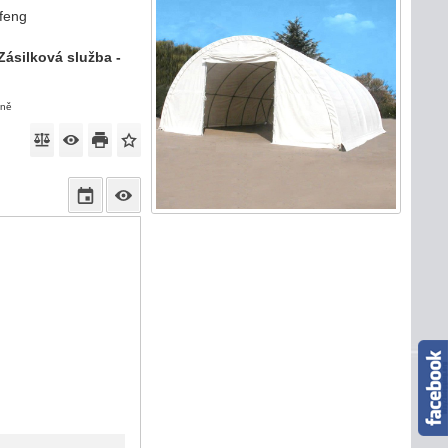
gfeng
Zásilková služba -
eně