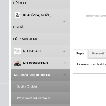
HŘÍDELE
KLADÍVKA, NOŽE,
(obrázky jsou ilustr
OSTŘÍ..
PŘIPRAVUJEME..
ND DABAKI
Popis
Komentář
ND DONGFENG
Těsnění brzd trakt
ND - Dong Feng DF 304 EU
Spojka (Clutch)
Převodovka A (Gearbox A)