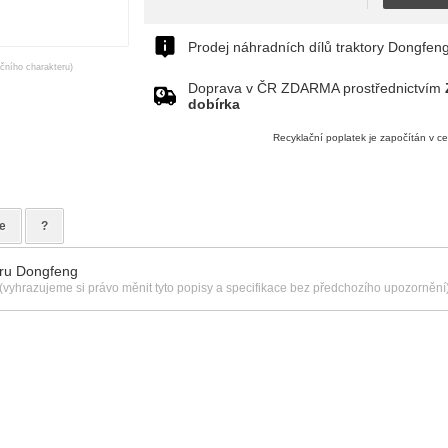
Prodej náhradních dílů traktory Dongfen
ačního charakteru)
Doprava v ČR ZDARMA prostřednictvím
dobírka
Recyklační poplatek je započítán v c
e
?
oru Dongfeng
(vyhrazujeme si právo měnit tyto popisy a specifikace bez předchozího upozornění