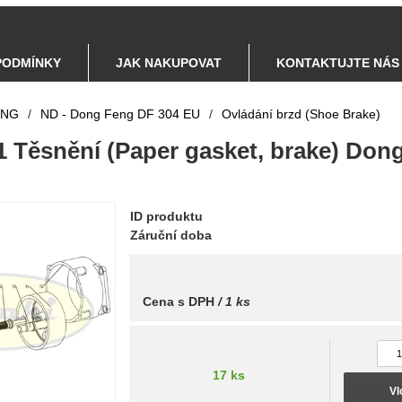
PODMÍNKY
JAK NAKUPOVAT
KONTAKTUJTE NÁS
ENG
/
ND - Dong Feng DF 304 EU
/
Ovládání brzd (Shoe Brake)
1 Těsnění (Paper gasket, brake) Don
ID produktu
Záruční doba
Cena s DPH
/ 1 ks
17 ks
Vl