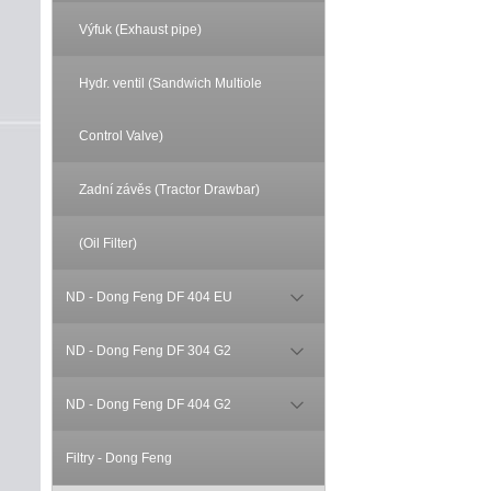
Výfuk (Exhaust pipe)
Hydr. ventil (Sandwich Multiole
Control Valve)
Zadní závěs (Tractor Drawbar)
(Oil Filter)
ND - Dong Feng DF 404 EU
ND - Dong Feng DF 304 G2
ND - Dong Feng DF 404 G2
Filtry - Dong Feng