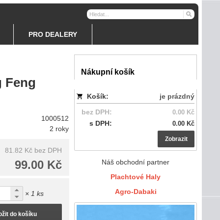
PRO DEALERY
Nákupní košík
g Feng
Košík:
je prázdný
bez DPH:
0.00 Kč
1000512
s DPH:
0.00 Kč
2 roky
Zobrazit
81.82 Kč
bez DPH
99.00 Kč
Náš obchodní partner
Plachtové Haly
Agro-Dabaki
× 1 ks
ožit do košíku