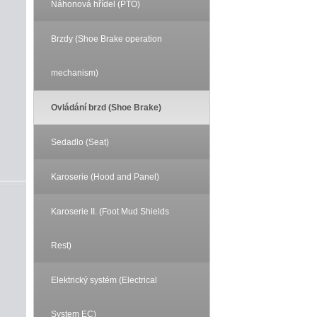
Náhonová hřídel (PTO)
Brzdy (Shoe Brake operation
mechanism)
Ovládání brzd (Shoe Brake)
Sedadlo (Seat)
Karoserie (Hood and Panel)
Karoserie II. (Foot Mud Shields
Rest)
Elektrický systém (Electrical
System EC)