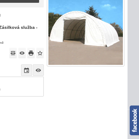
g
Zásilková služba -
eně
)