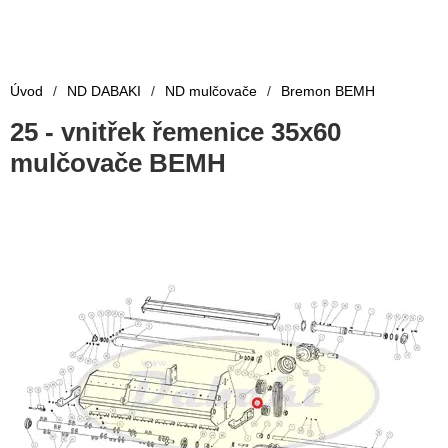
Úvod
/
ND DABAKI
/
ND mulčovače
/
Bremon BEMH
25 - vnitřek řemenice 35x60
mulčovače BEMH