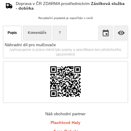
Doprava v ČR ZDARMA prostřednictvím
Zásilková služba
- dobírka
Recyklační poplatek je započítán v ceně
Popis
Komentáře
?
Náhradní díl pro mulčovače
(vyhrazujeme si právo měnit tyto popisy a specifikace bez předchozího
upozornění)
Náš obchodní partner
Plachtové Haly