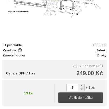
ID produktu
1000300
Výrobce
Dabaki
Záruční doba
2 roky
205.79 Kč
bez DPH
249.00 Kč
Cena s DPH
/ 1 ks
× 1 ks
13 ks
Vložit do košíku