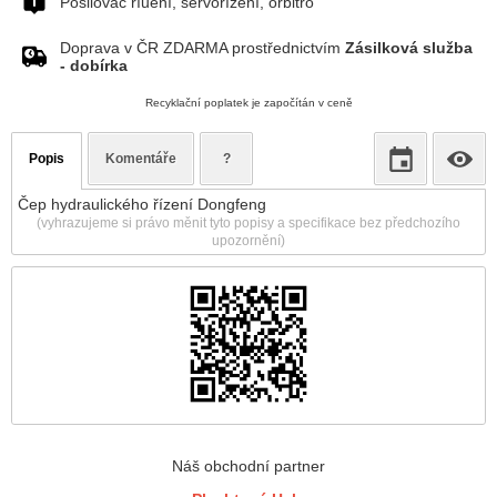
Posilovač říuení, servořízení, orbitro
Doprava v ČR ZDARMA prostřednictvím
Zásilková služba
- dobírka
Recyklační poplatek je započítán v ceně
Popis
Komentáře
?
Čep hydraulického řízení Dongfeng
(vyhrazujeme si právo měnit tyto popisy a specifikace bez předchozího
upozornění)
Náš obchodní partner