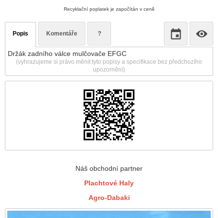
Recyklační poplatek je započítán v ceně
Popis
Komentáře
?
Držák zadního válce mulčovače EFGC
(vyhrazujeme si právo měnit tyto popisy a specifikace bez předchozího
upozornění)
Náš obchodní partner
Plachtové Haly
Agro-Dabaki