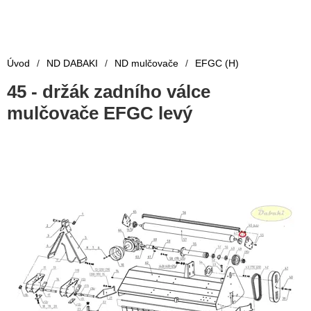
Úvod
/
ND DABAKI
/
ND mulčovače
/
EFGC (H)
45 - držák zadního válce
mulčovače EFGC levý