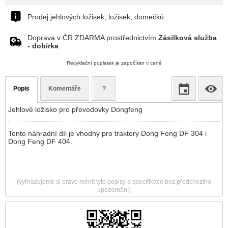
Prodej jehlových ložisek, ložisek, domečků
Doprava v ČR ZDARMA prostřednictvím
Zásilková služba
- dobírka
Recyklační poplatek je započítán v ceně
Popis
Komentáře
?
Jehlové ložisko pro převodovky Dongfeng
Tento náhradní díl je vhodný pro traktory Dong Feng DF 304 i
Dong Feng DF 404.
(vyhrazujeme si právo měnit tyto popisy a specifikace bez předchozího
upozornění)