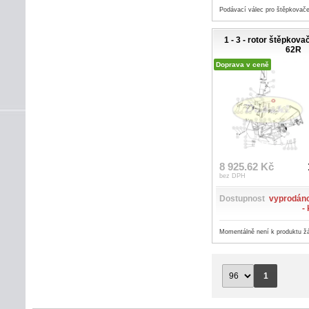
Podávací válec pro štěpkovač
1 - 3 - rotor štěpkov
62R
Doprava v ceně
8 925.62 Kč
bez DPH
Dostupnost
vyprodáno
-
Momentálně není k produktu ž
1