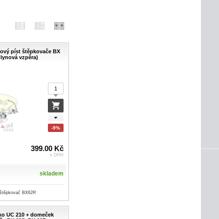
hový píst štěpkovače BX
plynová vzpěra)
-9%
399.00 Kč
s DPH
skladem
 štěpkovač BX62R
isko UC 210 + domeček