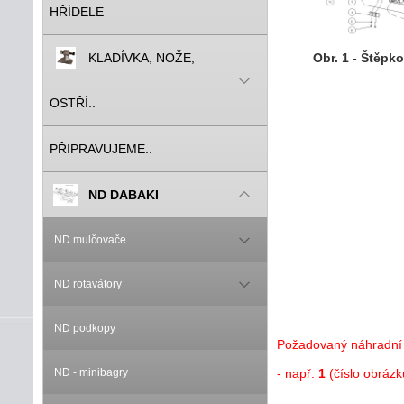
HŘÍDELE
KLADÍVKA, NOŽE,
Obr. 1 - Štěpk
OSTŘÍ..
PŘIPRAVUJEME..
ND DABAKI
ND mulčovače
ND rotavátory
ND podkopy
Požadovaný náhradní 
ND - minibagry
- např.
1
(číslo obráz