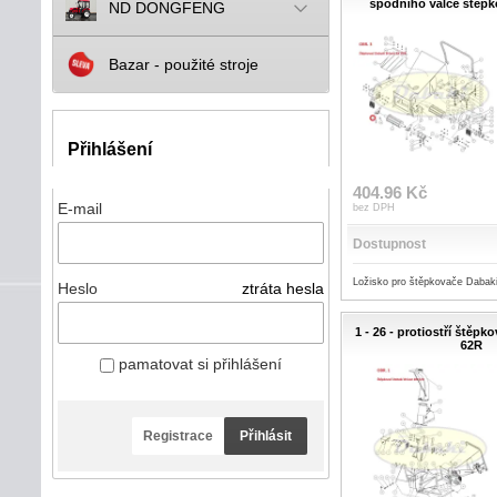
spodního válce štěp
ND DONGFENG
Bazar - použité stroje
Přihlášení
404.96 Kč
E-mail
bez DPH
Dostupnost
Ložisko pro štěpkovače Dabak
Heslo
ztráta hesla
1 - 26 - protiostří štěp
62R
pamatovat si přihlášení
Registrace
Přihlásit