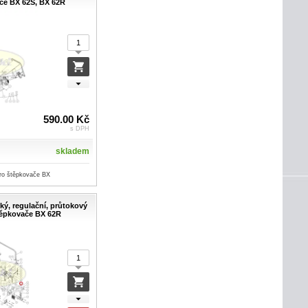
če BX 62S, BX 62R
590.00 Kč
s DPH
skladem
pro štěpkovače BX
cký, regulační, průtokový
štěpkovače BX 62R