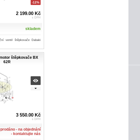
-12%
2 199.00 Kč
s DPH
skladem
ační ventil štěpkovače Dabaki
romotor štěpkovače BX
62R
3 550.00 Kč
s DPH
prodáno - na objednání
- kontaktujte nás