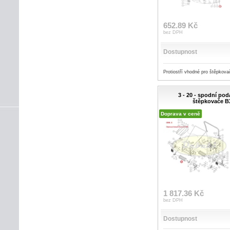
652.89 Kč
bez DPH
Dostupnost
Protiostří vhodné pro štěpkova
3 - 20 - spodní pod
štěpkovače B
Doprava v ceně
1 817.36 Kč
bez DPH
Dostupnost