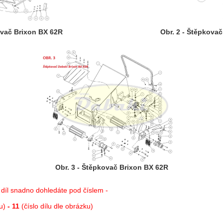
ovač Brixon BX 62R
Obr. 2 - Štěpkova
Obr. 3 - Štěpkovač Brixon BX 62R
díl snadno dohledáte pod číslem -
ku)
- 11
(číslo dílu dle obrázku)