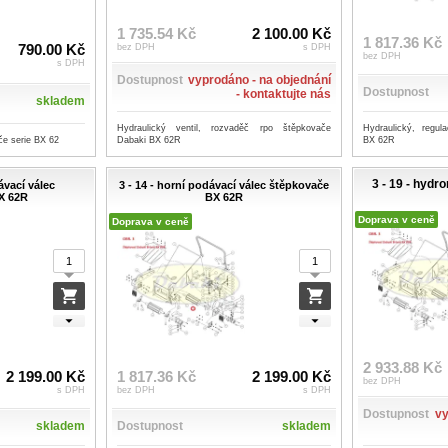
1 735.54 Kč
2 100.00 Kč
1 817.36 Kč
790.00 Kč
bez DPH
s DPH
bez DPH
s DPH
Dostupnost
vyprodáno - na objednání
Dostupnost
- kontaktujte nás
skladem
Hydraulický, regul
Hydraulický ventil, rozvaděč rpo štěpkovače
če serie BX 62
BX 62R
Dabaki BX 62R
3 - 19 - hyd
ávací válec
3 - 14 - horní podávací válec štěpkovače
X 62R
BX 62R
Doprava v ceně
Doprava v ceně
2 933.88 Kč
2 199.00 Kč
1 817.36 Kč
2 199.00 Kč
bez DPH
s DPH
bez DPH
s DPH
Dostupnost
vy
skladem
Dostupnost
skladem