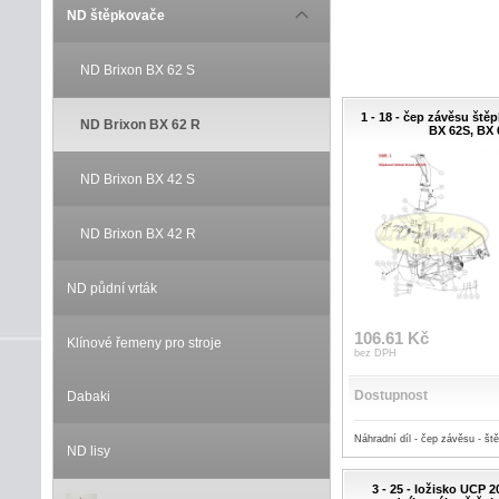
ND štěpkovače
ND Brixon BX 62 S
1 - 18 - čep závěsu štěpk
ND Brixon BX 62 R
BX 62S, BX
ND Brixon BX 42 S
ND Brixon BX 42 R
ND půdní vrták
106.61 Kč
Klínové řemeny pro stroje
bez DPH
Dostupnost
Dabaki
Náhradní díl - čep závěsu - š
ND lisy
3 - 25 - ložisko UCP 