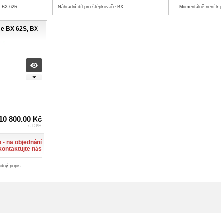
e BX 62R
Náhradní díl pro štěpkovače BX
Momentálně není k 
ače BX 62S, BX
10 800.00 Kč
s DPH
 - na objednání
 kontaktujte nás
ádný popis.