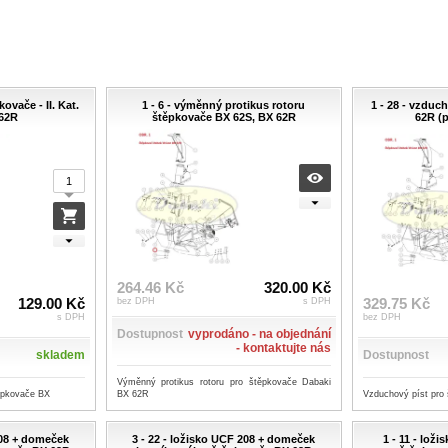
ovače - II. Kat.
1 - 6 - výměnný protikus rotoru
1 - 28 - vzduc
 62R
štěpkovače BX 62S, BX 62R
62R (
264.46 Kč
320.00 Kč
129.00 Kč
329.75 Kč
bez DPH
s DPH
s DPH
bez DPH
Dostupnost
vyprodáno - na objednání
- kontaktujte nás
skladem
Dostupnost
Výměnný protikus rotoru pro štěpkovače Dabaki
těpkovače BX
Vzduchový píst pro
BX 62R
208 + domeček
3 - 22 - ložisko UCF 208 + domeček
1 - 11 - lož