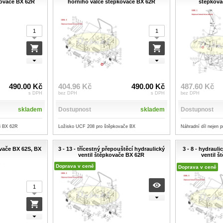
kovače BX 62R
horního válce štěpkovače BX 62R
štěpkova
490.00 Kč
404.96 Kč
490.00 Kč
487.60 Kč
s DPH
bez DPH
s DPH
bez DPH
skladem
Dostupnost
skladem
Dostupnost
i BX 62R
Ložisko UCF 208 pro štěpkovače BX
Náhradní díl nejen 
kovače BX 62S, BX
3 - 13 - třícestný přepouštěcí hydraulický
3 - 8 - hydrauli
ventil štěpkovače BX 62R
ventil 
Doprava v ceně
Doprava v ceně