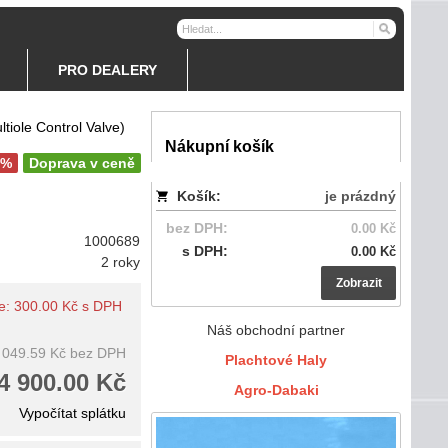
PRO DEALERY
tiole Control Valve)
Nákupní košík
5%
Doprava v ceně
Košík:
je prázdný
bez DPH:
0.00 Kč
1000689
s DPH:
0.00 Kč
2 roky
Zobrazit
te: 300.00 Kč s DPH
Náš obchodní partner
 049.59 Kč
bez DPH
Plachtové Haly
4 900.00 Kč
Agro-Dabaki
Vypočítat splátku