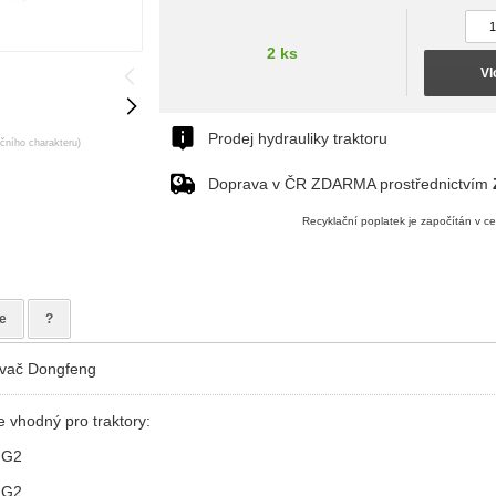
2 ks
Vl
Prodej hydrauliky traktoru
ačního charakteru)
Doprava v ČR ZDARMA prostřednictvím
Recyklační poplatek je započítán v c
e
?
ovač Dongfeng
e vhodný pro traktory:
 G2
 G2