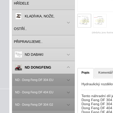
HŘÍDELE
KLADÍVKA, NOŽE,
OSTŘÍ..
(obrázky jsou ilustr
PŘIPRAVUJEME..
ND DABAKI
ND DONGFENG
Popis
Komentář
ND - Dong Feng DF 304 EU
Hydraulický rozděl
ND - Dong Feng DF 404 EU
Tento náhradní díl j
Dong Feng DF 304
Dong Feng DF 304
ND - Dong Feng DF 304 G2
Dong Feng DF 404
Dong Feng DF 404