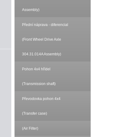
Assembly)
Přední náprava - diferencial
(Front Wheel Drive Axle
304.31.014A Assembly)
Pohon 4x4 hřídel
(Transmission shaft)
Převodovka pohon 4x4
(Transfer case)
(Air Filter)