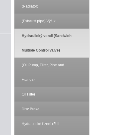
(Radiátor)
(Exhaust pipe) Výfuk
Hydraulický ventil (Sandwich
Multiole Control Valve)
(Oil Pump, Filter, Pipe and
Fittings)
Oil Filter
Disc Brake
Hydraulické řízení (Full