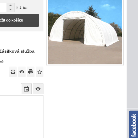
× 1 ks
ožit do košíku
Zásilková služba
eně