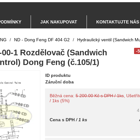
PODMÍNKY
JAK NAKUPOVAT
KONTAKTUJTE NÁS
ENG
/
ND - Dong Feng DF 404 G2
/
Hydraulický ventil (Sandwich Mul
00-1 Rozdělovač (Sandwich
-
ntrol) Dong Feng (č.105/1)
ID produktu
Záruční doba
Běžná cena:
5 200.00 Kč s DPH / 1ks
, Ušetří
/ 1ks (5%)
4
Cena s DPH
/ 1 ks