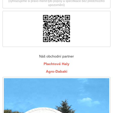
(vyhrazujeme si právo měnit tyto popisy a specifikace bez předchozího
upozornění)
Náš obchodní partner
Plachtové Haly
Agro-Dabaki