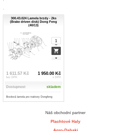
.
300.43.024 Lamela brzdy - 2ks
(Brake driven disk) Dong Feng
(40/13)
1 611.57 Kč
1 950.00 Kč
bez DPH
s DPH
Dostupnost
skladem
Brzdová lamela pro traktory Dongfeng
Náš obchodní partner
Plachtové Haly
Agro-Dabaki