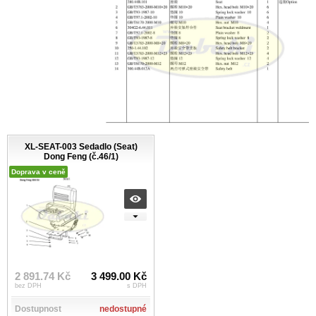
XL-SEAT-003 Sedadlo (Seat)
Dong Feng (č.46/1)
Doprava v ceně
2 891.74 Kč
3 499.00 Kč
bez DPH
s DPH
Dostupnost
nedostupné