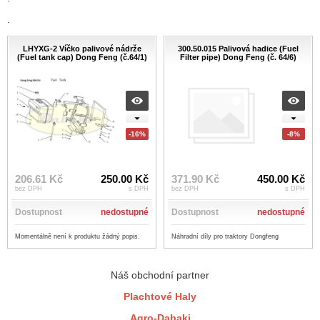
.
LHYXG-2 Víčko palivové nádrže
300.50.015 Palivová hadice (Fuel
(Fuel tank cap) Dong Feng (č.64/1)
Filter pipe) Dong Feng (č. 64/6)
-16%
-8%
206.61 Kč
250.00 Kč
371.90 Kč
450.00 Kč
bez DPH
s DPH
bez DPH
s DPH
Dostupnost
nedostupné
Dostupnost
nedostupné
Momentálně není k produktu žádný popis.
Náhradní díly pro traktory Dongfeng
Náš obchodní partner
Plachtové Haly
Agro-Dabaki