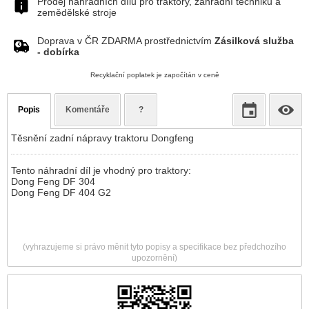
Prodej náhradních dílů pro traktory, zahradní techniku a
zemědělské stroje
Doprava v ČR ZDARMA prostřednictvím
Zásilková služba
- dobírka
Recyklační poplatek je započítán v ceně
Popis
Komentáře
?
Těsnění zadní nápravy traktoru Dongfeng
Tento náhradní díl je vhodný pro traktory:
Dong Feng DF 304
Dong Feng DF 404 G2
(vyhrazujeme si právo měnit tyto popisy a specifikace bez předchozího
upozornění)