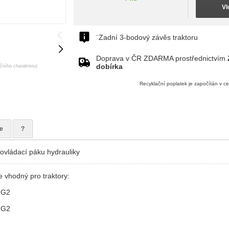
Vl
¨Zadní 3-bodový závěs traktoru
Doprava v ČR ZDARMA prostřednictvím
dobírka
ačního charakteru)
Recyklační poplatek je započítán v c
e
?
ovládací páku hydrauliky
e vhodný pro traktory:
 G2
 G2