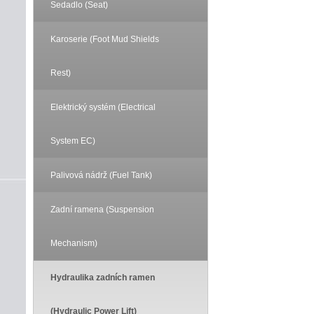
Sedadlo (Seat)
Karoserie (Foot Mud Shields
Rest)
Elektrický systém (Electrical
System EC)
Palivová nádrž (Fuel Tank)
Zadní ramena (Suspension
Mechanism)
Hydraulika zadních ramen
(Hydraulic Power Lift)