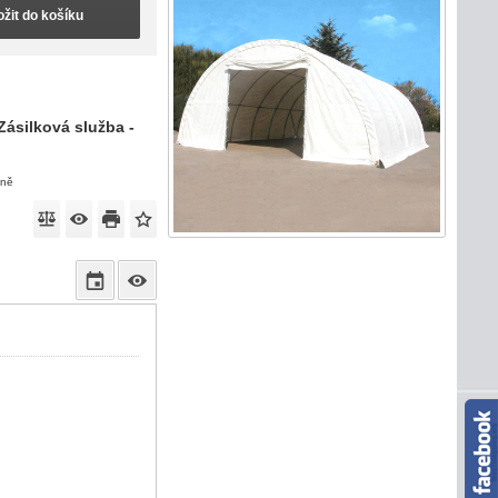
ožit do košíku
Zásilková služba -
eně