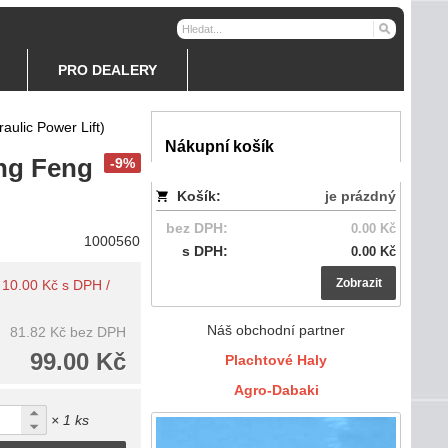
PRO DEALERY
aulic Power Lift)
Nákupní košík
ong Feng
-9%
Košík:
je prázdný
bez DPH:
0.00 Kč
1000560
s DPH:
0.00 Kč
Zobrazit
: 10.00 Kč s DPH /
Náš obchodní partner
81.82 Kč
bez DPH
99.00 Kč
Plachtové Haly
Agro-Dabaki
× 1 ks