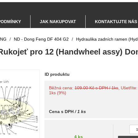
PODMÍNKY
JAK NAKUPOVAT
KONTAKTUJTE NÁS
ENG
/
ND - Dong Feng DF 404 G2
/
Hydraulika zadních ramen (Hydr
 Rukojeť pro 12 (Handwheel assy) D
ID produktu
Běžná cena:
109.00 Kč s DPH / 1ks
, Ušetříte
1ks (9%)
Cena s DPH
/ 1 ks
4 ks