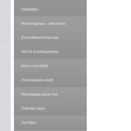
Assembly)
Přední náprava - diferencial
(Front Wheel Drive Axle
304.31.014A Assembly)
Pohon 4x4 hřídel
(Transmission shaft)
Převodovka pohon 4x4
(Transfer case)
(Air Filter)