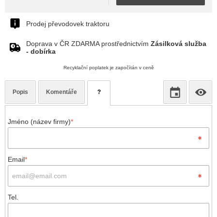
Prodej převodovek traktoru
Doprava v ČR ZDARMA prostřednictvím
Zásilková služba
- dobírka
Recyklační poplatek je započítán v ceně
Popis
Komentáře
?
Jméno (název firmy)
*
Email
*
Tel.