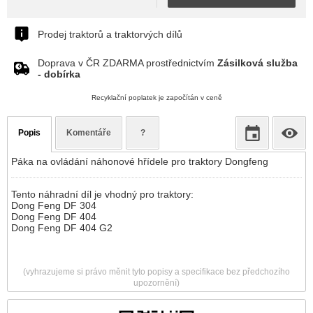
Prodej traktorů a traktorvých dílů
Doprava v ČR ZDARMA prostřednictvím
Zásilková služba
- dobírka
Recyklační poplatek je započítán v ceně
Popis
Komentáře
?
Páka na ovládání náhonové hřídele pro traktory Dongfeng
Tento náhradní díl je vhodný pro traktory:
Dong Feng DF 304
Dong Feng DF 404
Dong Feng DF 404 G2
(vyhrazujeme si právo měnit tyto popisy a specifikace bez předchozího
upozornění)