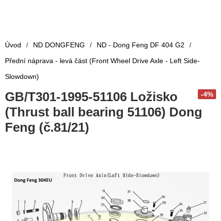
Úvod
/
ND DONGFENG
/
ND - Dong Feng DF 404 G2
/
Přední náprava - levá část (Front Wheel Drive Axle - Left Side-
Slowdown)
GB/T301-1995-51106 Ložisko
-4%
(Thrust ball bearing 51106) Dong
Feng (č.81/21)