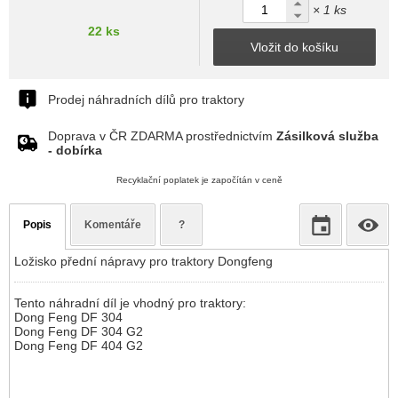
× 1 ks
22 ks
Vložit do košíku
Prodej náhradních dílů pro traktory
Doprava v ČR ZDARMA prostřednictvím
Zásilková služba
- dobírka
Recyklační poplatek je započítán v ceně
Popis
Komentáře
?
Ložisko přední nápravy pro traktory Dongfeng
Tento náhradní díl je vhodný pro traktory:
Dong Feng DF 304
Dong Feng DF 304 G2
Dong Feng DF 404 G2