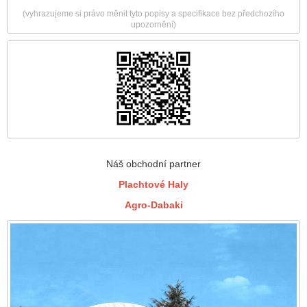
(vyhrazujeme si právo měnit tyto popisy a specifikace bez předchozího
upozornění)
Náš obchodní partner
Plachtové Haly
Agro-Dabaki